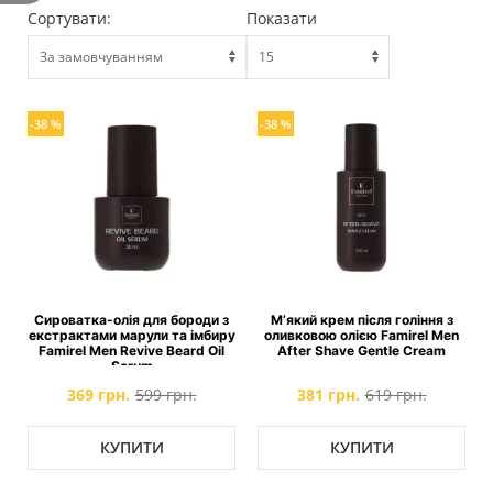
Сортувати:
Показати
-38 %
-38 %
Сироватка-олія для бороди з
М’який крем після гоління з
екстрактами марули та імбиру
оливковою олією Famirel Men
Famirel Men Revive Beard Oil
After Shave Gentle Cream
Serum
369 грн.
599 грн.
381 грн.
619 грн.
КУПИТИ
КУПИТИ