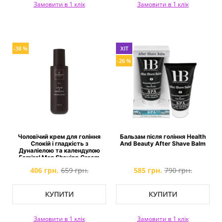
Замовити в 1 клік
Замовити в 1 клік
-38 %
ХІТ
-26 %
Чоловічий крем для гоління
Бальзам після гоління Health
Спокій і гладкість з
And Beauty After Shave Balm
Дуналіелою та календулою
Famirel Men Shaving Cream
406 грн.
659 грн.
585 грн.
790 грн.
КУПИТИ
КУПИТИ
Замовити в 1 клік
Замовити в 1 клік