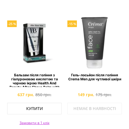
-25 %
-15 %
Бальзам після гоління з
Гель-лосьйон після гоління
гіалуроновою кислотою та
Crema Men для чутливої ​​шкіри
чорною ікрою Health And
Beauty After Shave Balm with
Hyaluronic Acid & Black Caviar
637 грн.
850 грн.
149 грн.
175 грн.
КУПИТИ
НЕМАЄ В НАЯВНОСТІ
Замовити в 1 клік