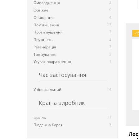
3
Омолодження
9
Освіжає
4
Очищення
13
Пом'якшення
3
Проти лущення
-1
2
Пружність
3
Регенерація
3
Тонізування
1
Усуває подразнення
Час застосування
14
Універсальний
Країна виробник
11
Ізраїль
3
Південна Корея
Лос