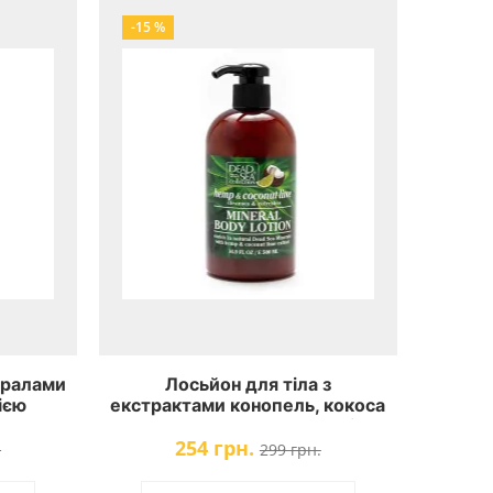
-15 %
ералами
Лосьйон для тіла з
ією
екстрактами конопель, кокоса
ad Sea
та лайма Dead Sea Collection
254 грн.
nilla
Hemp & Coconut Lime Mineral
.
299 грн.
b
Body Lotion