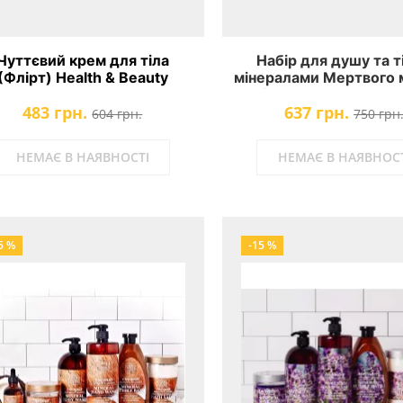
Чуттєвий крем для тіла
Набір для душу та ті
(Флірт) Health & Beauty
мінералами Мертвого 
олією чайного дерев
483 грн.
637 грн.
Sea Collection
604 грн.
750 грн
НЕМАЄ В НАЯВНОСТІ
НЕМАЄ В НАЯВНОСТ
5 %
-15 %