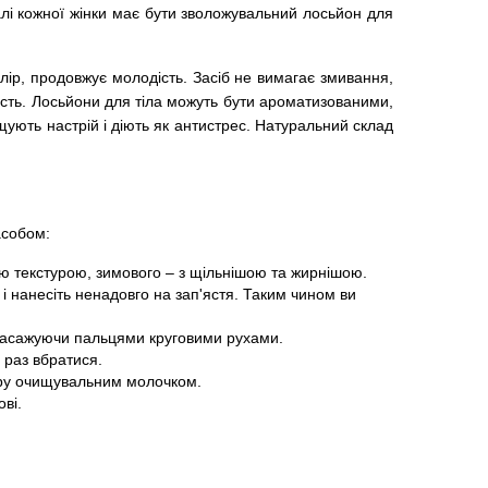
налі кожної жінки має бути зволожувальний лосьйон для
олір, продовжує молодість. Засіб не вимагає змивання,
вість. Лосьйони для тіла можуть бути ароматизованими,
щують настрій і діють як антистрес. Натуральний склад
асобом:
ою текстурою, зимового – з щільнішою та жирнішою.
і нанесіть ненадовго на зап'ястя. Таким чином ви
 масажуючи пальцями круговими рухами.
н раз вбратися.
іру очищувальним молочком.
ві.