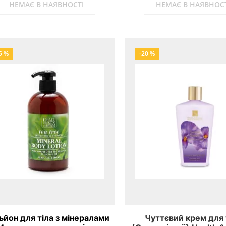
НЕМАЄ В НАЯВНОСТІ
НЕМАЄ В НАЯВНОСТ
5 %
-20 %
ьйон для тіла з мінералами
Чуттєвий крем для 