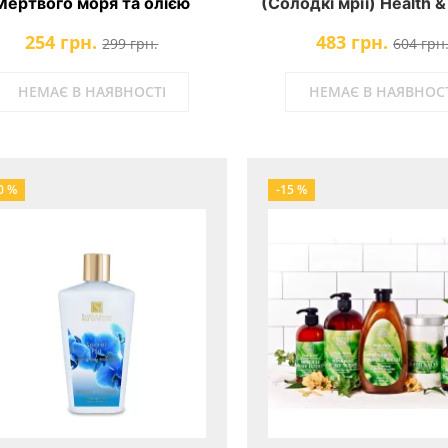
Мертвого моря та олією
(Солодкі мрії) Health &
айного дерева Dead Sea
254 грн.
483 грн.
ection Tea Tree Body Lotion
299 грн.
604 грн
atural Dead Sea Minerals
НЕМАЄ В НАЯВНОСТІ
НЕМАЄ В НАЯВНОСТ
0 %
-15 %