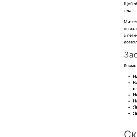
Щоб зб
тіла.
Миттєв
не зал
з легк
дозвол
Зас
Космет
Н
В
п
Н
На
Я
Як
Ск