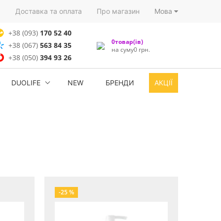
)
Доставка та оплата
Про магазин
Мова
+38 (093)
170 52 40
0товар(ів)
+38 (067)
563 84 35
на суму0 грн.
+38 (050)
394 93 26
DUOLIFE
NEW
БРЕНДИ
АКЦІЇ
-25 %