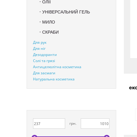
ОЛІЇ
УНІВЕРСАЛЬНИЙ ГЕЛЬ
МИЛО
СКРАБИ
Для рук
Для ніг
Дезодоранти
Солі та грязі
Антицелюлітна косметика
Для засмаги
Натуральна косметика
ек
De
C
грн.