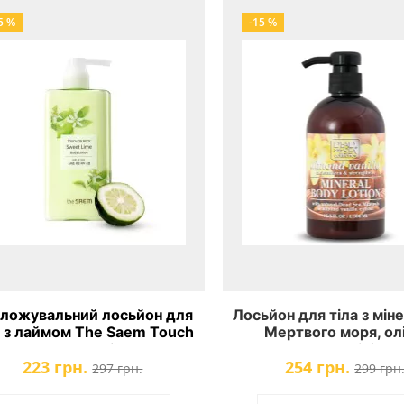
5 %
-15 %
ложувальний лосьйон для
Лосьйон для тіла з мін
а з лаймом The Saem Touch
Мертвого моря, ол
n Body Sweet Lime Body
мигдалю та ванілі De
223 грн.
254 грн.
Lotion
Collection Almond Va
297 грн.
299 грн
Mineral Salt Scru