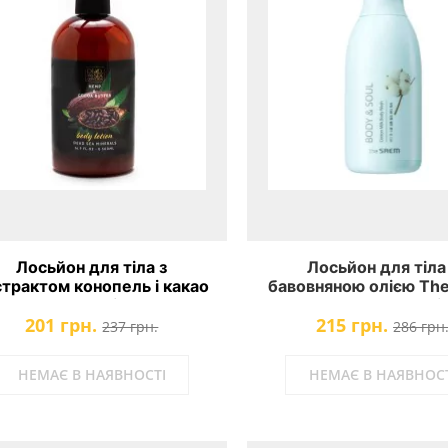
Лосьйон для тіла з
Лосьйон для тіла
страктом конопель і какао
бавовняною олією Th
ad Sea Collection Hemp &
Body & Soul Cotton Mi
201 грн.
215 грн.
ocoa Butter Body Lotion
Lotion
237 грн.
286 грн
НЕМАЄ В НАЯВНОСТІ
НЕМАЄ В НАЯВНОСТ