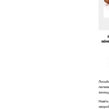
мін
Лосьйо
легким
захища
Навіт
хвороб