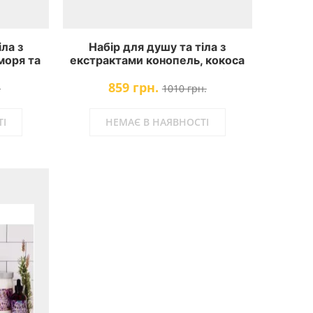
ла з
Набір для душу та тіла з
моря та
екстрактами конопель, кокоса
а Dead
та лайма Dead Sea Collection
859 грн.
.
1010 грн.
І
НЕМАЄ В НАЯВНОСТІ