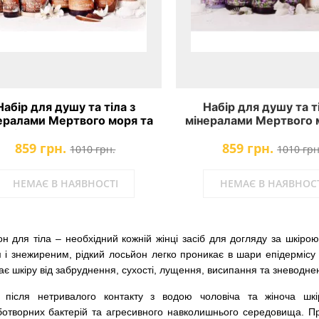
Набір для душу та тіла з
Набір для душу та ті
ералами Мертвого моря та
мінералами Мертвого 
олією кокоса Dead Sea
олією лаванди Dead
859 грн.
859 грн.
Collection
Collection
1010 грн.
1010 грн
НЕМАЄ В НАЯВНОСТІ
НЕМАЄ В НАЯВНОСТ
н для тіла – необхідний кожній жінці засіб для догляду за шкірою, 
 і знежиреним, рідкий лосьйон легко проникає в шари епідермісу –
є шкіру від забруднення, сухості, лущення, висипання та зневодне
ь після нетривалого контакту з водою чоловіча та жіноча шк
отворних бактерій та агресивного навколишнього середовища. При