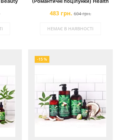
 Beauty
(Романтичні поцілунки) Health
& Beauty
483 грн.
.
604 грн.
І
НЕМАЄ В НАЯВНОСТІ
-15 %