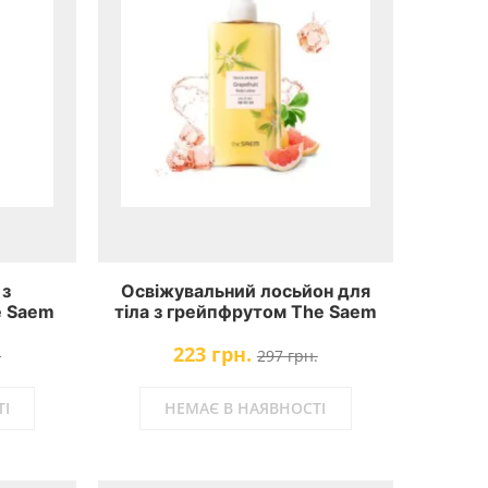
 з
Освіжувальний лосьйон для
e Saem
тіла з грейпфрутом The Saem
lk Body
Touch On Body
223 грн.
.
297 грн.
І
НЕМАЄ В НАЯВНОСТІ