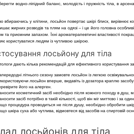
ерегти водно-ліпідний баланс, молодість і пружність тіла, в арсе
о вбираючись у клітини, лосьйон повертає шкірі блиск, вирівнює к
ишає жирних розводів та плям на одязі – і це його головна особли
им та приємним запахом. Їхні ароматерапевтичні властивості покра
яє користуватися людям із чутливою шкірою.
тосування лосьйону для тіла
ологи дають кілька рекомендацій для ефективного користування з
апередодні літнього сезону замовте лосьйон із легкою освіжувальн
икористовуючи лосьйон вперше, видавіть із дозатора краплю засобу 
еревірите його на алерген.
аносити косметичний засіб необхідно після кожного походу в душ,
носити засіб потрібно в такій кількості, щоб він міг миттєво і за оди
кщо процедура проводиться не після душу, необхідно обробити шк
що шкіра суха або чутлива, відмовтеся від засобів на спиртовій осно
лад лосьйонів для тіла