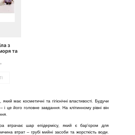
ла з
моря та
 Sea
.
І
який має косметичні та гігієнічні властивості. Будучи
 і це його головне завдання. На клітинному рівні він
ння.
іра втрачає шар епідермісу, який є бар'єром для
чина втрат – грубі мийні засоби та жорсткість води.