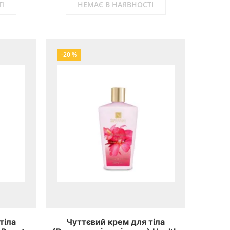
І
НЕМАЄ В НАЯВНОСТІ
-20 %
тіла
Чуттєвий крем для тіла