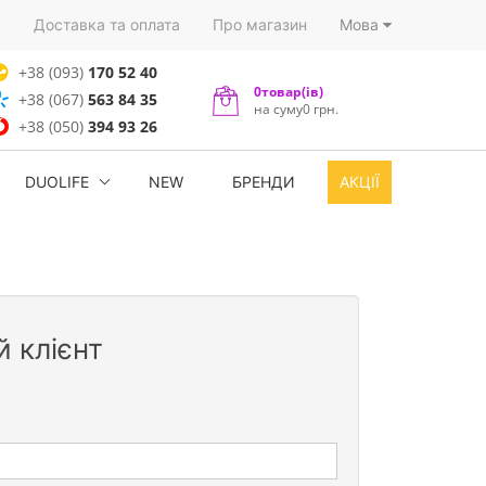
)
Доставка та оплата
Про магазин
Мова
+38 (093)
170 52 40
0товар(ів)
+38 (067)
563 84 35
на суму0 грн.
+38 (050)
394 93 26
DUOLIFE
NEW
БРЕНДИ
АКЦІЇ
 клієнт