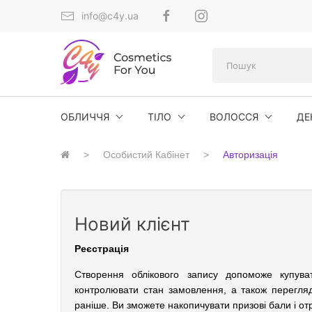
info@c4y.ua
ОБЛИЧЧЯ
ТІЛО
ВОЛОССЯ
ДЕ
Особистий Кабінет
Авторизація
Новий клієнт
Реєстрація
Створення облікового запису допоможе купув
контролювати стан замовлення, а також перегля
раніше. Ви зможете накопичувати призові бали і от