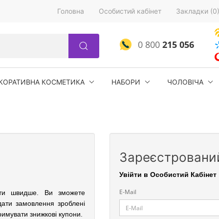
Головна
Особистий кабінет
Закладки (0
0 800
215 056
КОРАТИВНА КОСМЕТИКА
НАБОРИ
ЧОЛОВІЧА
Зареєстрований
Увійти в Особистий Кабінет
E-Mail
ати швидше. Ви зможете
дати замовлення зроблені
римувати знижкові купони.