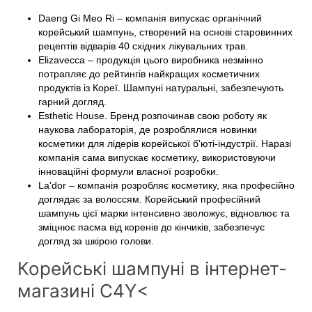
Daeng Gi Meo Ri – компанія випускає органічний
корейський шампунь, створений на основі старовинних
рецептів відварів 40 східних лікувальних трав.
Elizavecca – продукція цього виробника незмінно
потрапляє до рейтингів найкращих косметичних
продуктів із Кореї. Шампуні натуральні, забезпечують
гарний догляд.
Esthetic House. Бренд розпочинав свою роботу як
наукова лабораторія, де розроблялися новинки
косметики для лідерів корейської б'юті-індустрії. Наразі
компанія сама випускає косметику, використовуючи
інноваційні формули власної розробки.
La'dor – компанія розробляє косметику, яка професійно
доглядає за волоссям. Корейський професійний
шампунь цієї марки інтенсивно зволожує, відновлює та
зміцнює пасма від коренів до кінчиків, забезпечує
догляд за шкірою голови.
Корейські шампуні в інтернет-
магазині C4Y<