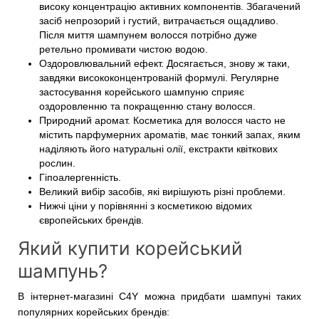
високу концентрацію активних компонентів. Збагачений
засіб непрозорий і густий, витрачається ощадливо.
Після миття шампунем волосся потрібно дуже
ретельно промивати чистою водою.
Оздоровлювальний ефект. Досягається, знову ж таки,
завдяки висококонцентрованій формулі. Регулярне
застосування корейського шампуню сприяє
оздоровленню та покращенню стану волосся.
Природний аромат. Косметика для волосся часто не
містить парфумерних ароматів, має тонкий запах, яким
наділяють його натуральні олії, екстракти квіткових
рослин.
Гіпоалергенність.
Великий вибір засобів, які вирішують різні проблеми.
Нижчі ціни у порівнянні з косметикою відомих
європейських брендів.
Який купити корейський
шампунь?
В інтернет-магазині C4Y можна придбати шампуні таких
популярних корейських брендів: