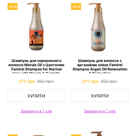
-23 %
-23 %
Шампунь для нормального
Шампунь для волосся з
волосся Marula Oil з Центелою
аргановою олією Famirel
Famirel Shampoo for Normal
Shampoo Argan Oil Renovation
Hair with Marula & Centella
& Protection
271 грн.
352 грн.
271 грн.
352 грн.
КУПИТИ
КУПИТИ
Замовити в 1 клік
Замовити в 1 клік