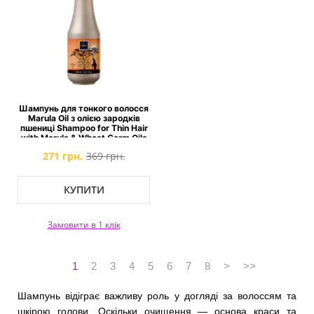
Шампунь для тонкого волосся
Marula Oil з олією зародків
пшениці Shampoo for Thin Hair
with Marula & Wheat Germ Oils
271 грн.
369 грн.
КУПИТИ
Замовити в 1 клік
1
2
3
4
5
6
7
8
>
>>
Шампунь відіграє важливу роль у догляді за волоссям та
шкірою голови. Оскільки очищення — основа краси та