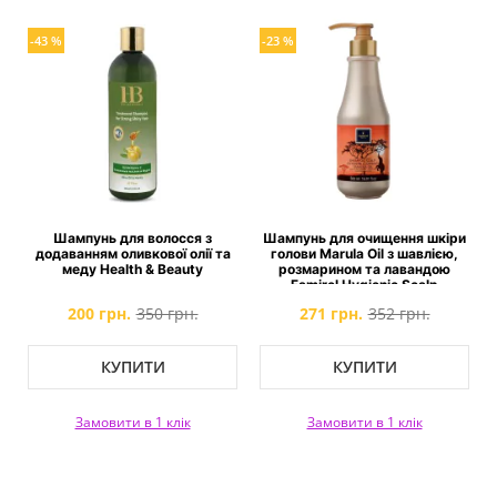
-43 %
-23 %
Шампунь для волосся з
Шампунь для очищення шкіри
додаванням оливкової олії та
голови Marula Oil з шавлією,
меду Health & Beauty
розмарином та лавандою
Famirel Hygienic Scalp
Cleansing Shampoo with Marula
200 грн.
350 грн.
271 грн.
352 грн.
КУПИТИ
КУПИТИ
Замовити в 1 клік
Замовити в 1 клік