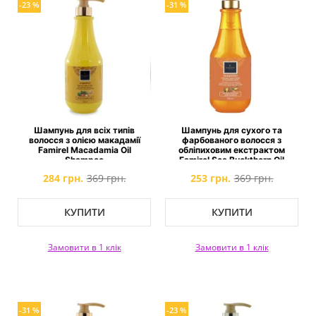
-23 %
-31 %
Шампунь для всіх типів
Шампунь для сухого та
волосся з олією макадамії
фарбованого волосся з
Famirel Macadamia Oil
обліпиховим екстрактом
Shampoo
Famirel Sea Buckthorn Oil
Shampoo
284 грн.
369 грн.
253 грн.
369 грн.
КУПИТИ
КУПИТИ
Замовити в 1 клік
Замовити в 1 клік
-31 %
-23 %