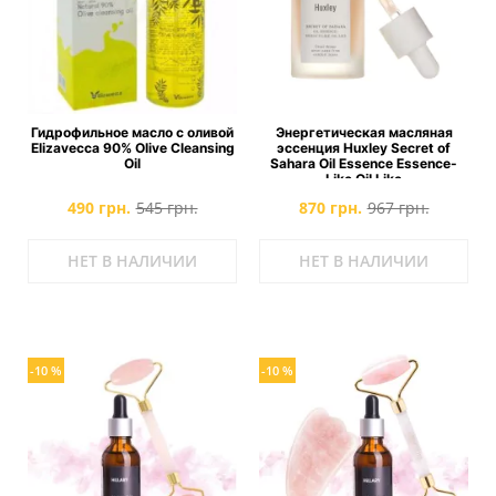
Гидрофильное масло с оливой
Энергетическая масляная
Elizavecca 90% Olive Cleansing
эссенция Huxley Secret of
Oil
Sahara Oil Essence Essence-
Like Oil Like
490 грн.
545 грн.
870 грн.
967 грн.
НЕТ В НАЛИЧИИ
НЕТ В НАЛИЧИИ
-10 %
-10 %