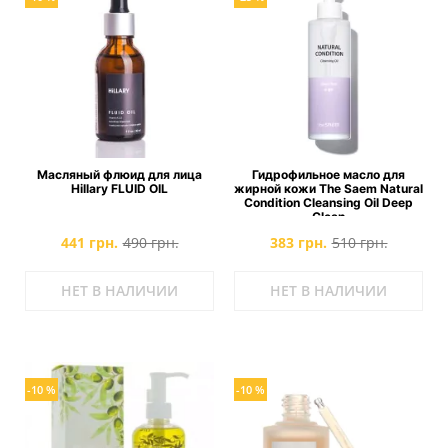
Масляный флюид для лица
Гидрофильное масло для
Hillary FLUID OIL
жирной кожи The Saem Natural
Condition Cleansing Oil Deep
Clean
441 грн.
490 грн.
383 грн.
510 грн.
НЕТ В НАЛИЧИИ
НЕТ В НАЛИЧИИ
-10 %
-10 %