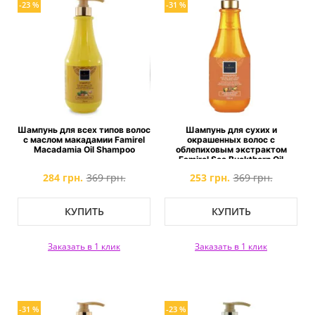
-23 %
-31 %
Шампунь для всех типов волос
Шампунь для сухих и
с маслом макадамии Famirel
окрашенных волос с
Macadamia Oil Shampoo
облепиховым экстрактом
Famirel Sea Buckthorn Oil
Shampoo
284 грн.
369 грн.
253 грн.
369 грн.
КУПИТЬ
КУПИТЬ
Заказать в 1 клик
Заказать в 1 клик
-31 %
-23 %