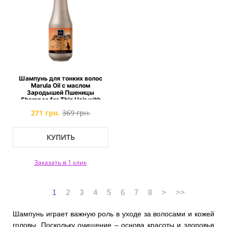
Шампунь для тонких волос
Marula Oil с маслом
Зародышей Пшеницы
Shampoo for Thin Hair with
Marula & Wheat Germ Oils
271 грн.
369 грн.
КУПИТЬ
Заказать в 1 клик
1
2
3
4
5
6
7
8
>
>>
Шампунь играет важную роль в уходе за волосами и кожей
головы. Поскольку очищение – основа красоты и здоровья