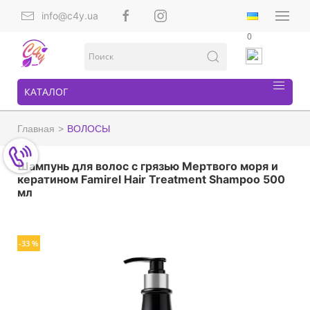
info@c4y.ua
0
КАТАЛОГ
Главная
ВОЛОСЫ
Шампунь для волос с грязью Мертвого моря и
кератином Famirel Hair Treatment Shampoo 500
мл
-33 %