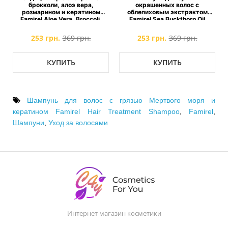
ы
брокколи, алоэ вера,
окрашенных волос с
розмарином и кератином
облепиховым экстрактом
Famirel Aloe Vera, Broccoli,
Famirel Sea Buckthorn Oil
Keratin Hair Conditioner
Shampoo
253 грн.
369 грн.
253 грн.
369 грн.
КУПИТЬ
КУПИТЬ
Шампунь для волос с грязью Мертвого моря и
кератином Famirel Hair Treatment Shampoo
,
Famirel
,
Шампуни
,
Уход за волосами
Интернет магазин косметики