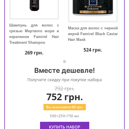
Шампунь для волос с
Шам
рной
Маска для волос с черной
грязью Мертвого моря и
гряз
viar
икрой Famirel Black Caviar
кератином Famirel Hair
кера
Hair Mask
Treatment Shampoo
Trea
524
грн.
269
грн.
=
Вместе дешевле!
Получите скидку при покупке набора
792 грн.
752
грн.
Вы экономите:
40
грн.
500+250=750 мл
КУПИТЬ НАБОР