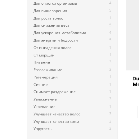
4
Для очистки организма
5
Для пищеварения
1
Для роста волос
5
Для снижения веса
4
Для ускорения метаболизма
5
Для энергии и бодрости
1
От выпадения волос
1
От морщин
3
Питание
3
Разглаживание
1
Регенерация
Du
Me
1
Сияние
1
Снимает раздражение
3
Увлажнение
1
Укрепление
3
Улучшает качество волос
3
Улучшает качество кожи
3
Упругость