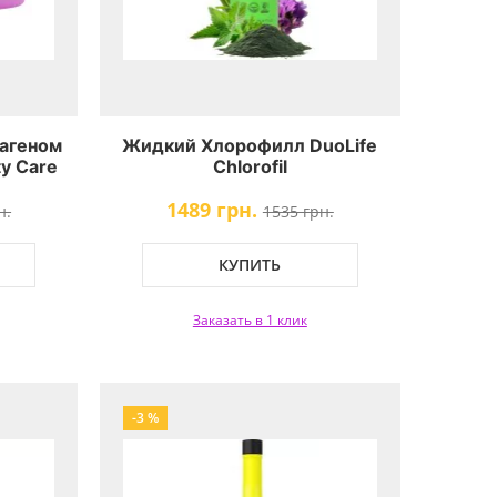
лагеном
Жидкий Хлорофилл DuoLife
ty Care
Chlorofil
1489 грн.
н.
1535 грн.
КУПИТЬ
Заказать в 1 клик
-3 %