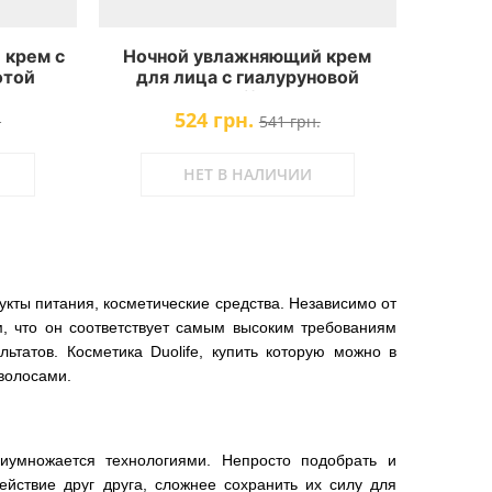
 крем с
Ночной увлажняющий крем
отой
для лица с гиалуруновой
oes Day
кислотой DuoLife Aloes Beauty
524 грн.
Care Night Cream
.
541 грн.
НЕТ В НАЛИЧИИ
укты питания, косметические средства. Независимо от
ом, что он соответствует самым высоким требованиям
ьтатов. Косметика Duolife, купить которую можно в
 волосами.
риумножается технологиями. Непросто подобрать и
ействие друг друга, сложнее сохранить их силу для