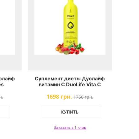
олайф
Суплемент диеты Дуолайф
es
витамин С DuoLife Vita C
1698 грн.
н.
1750 грн.
КУПИТЬ
Заказать в 1 клик