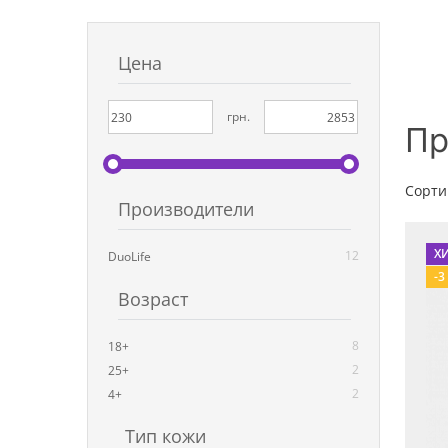
Цена
грн.
Пр
Сорти
Производители
Х
12
DuoLife
-3
Возраст
8
18+
2
25+
2
4+
Тип кожи