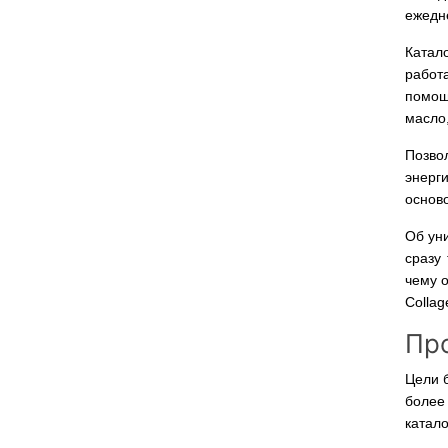
ежедн
Катал
работ
помощи
масло,
Позво
энерг
осново
Об ун
сразу
чему 
Collag
Про
Цели б
более
катало