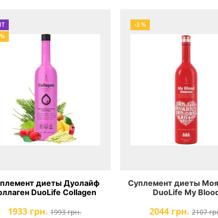
ИТ
-3 %
 %
племент диеты Дуолайф
Суплемент диеты Моя
оллаген DuoLife Collagen
DuoLife My Bloo
1933 грн.
2044 грн.
1993 грн.
2107 гр