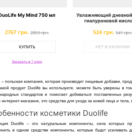
DuoLife My Mind 750 мл
Увлажняющий дневной
гиалуроновой кисл
DuoLife Beauty Care Al
2767 грн.
524 грн.
Cream
2853 грн.
541 грн
КУПИТЬ
НЕТ В НАЛИЧИИ
Заказать в 1 клик
e – польская компания, которая производит пищевые добавки, прод
 какой продукт Duolife вы используете, можете быть уверены в т
народных стандартов и помогает добиваться поставленных резул
интернет-магазине, это средства для ухода за кожей лица и тела,
бенности косметики Duolife
кция Duolife – это натуральные компоненты, сила которых п
инить в одном средстве компоненты, которые будут усиливать д