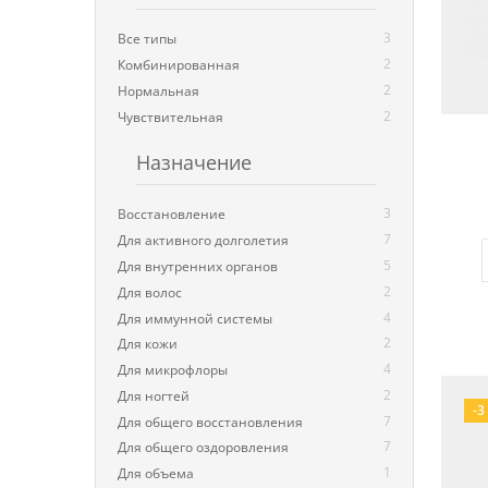
3
Все типы
2
Комбинированная
2
Нормальная
2
Чувствительная
Назначение
3
Восстановление
7
Для активного долголетия
5
Для внутренних органов
2
Для волос
4
Для иммунной системы
2
Для кожи
4
Для микрофлоры
2
Для ногтей
-3
7
Для общего восстановления
7
Для общего оздоровления
1
Для объема