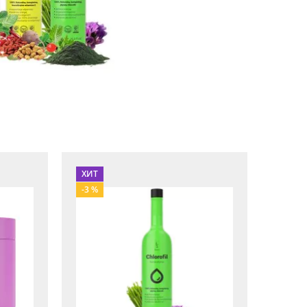
ХИТ
-3 %