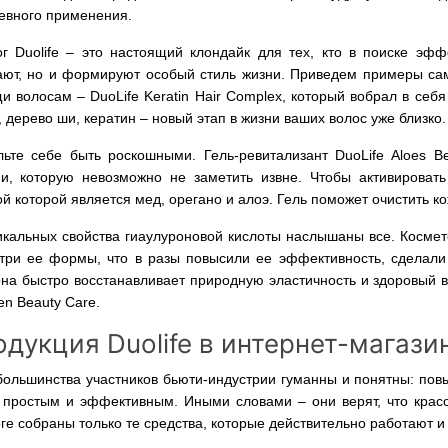
евного применения.
ог Duolife – это настоящий клондайк для тех, кто в поиске эф
ают, но и формируют особый стиль жизни. Приведем примеры са
 волосам – DuoLife Keratin Hair Complex, который вобрал в себя
 дерево ши, кератин – новый этап в жизни ваших волос уже близко.
льте себе быть роскошными. Гель-ревитализант DuoLife Aloes B
ии, которую невозможно не заметить извне. Чтобы активировать
й которой является мед, орегано и алоэ. Гель поможет очистить ко
икальных свойства гиаулуроновой кислоты наслышаны все. Космет
 три ее формы, что в разы повысили ее эффективность, сделали
она быстро восстанавливает природную эластичность и здоровый в
en Beauty Care.
дукция Duolife в интернет-магази
ольшинства участников бьюти-индустрии гуманны и понятны: повыс
 простым и эффективным. Иными словами – они верят, что красо
ге собраны только те средства, которые действительно работают и