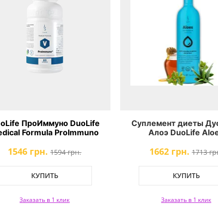
oLife ПроИммуно DuoLife
Суплемент диеты Ду
dical Formula ProImmuno
Алоэ DuoLife Alo
1546 грн.
1662 грн.
1594 грн.
1713 гр
КУПИТЬ
КУПИТЬ
Заказать в 1 клик
Заказать в 1 клик