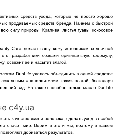
фективных средств ухода, которые не просто хорошо
мых продаваемых средств бренда. Начнем с быстрой
 всю силу природы. Крапива, листья гуавы, кокосовое
eauty Care делает вашу кожу источником солнечной
 его, разработчики создали оригинальную формулу,
жу, освежит ее и насытит влагой.
ологам DuoLife удалось объединить в одной средстве
 локальным «наполнителем кожи» влагой, благодаря
нешний вид. На такое способно только масло DuoLife
не c4y.ua
ить качество жизни человека, сделать уход за собой
та спасет мир. Верим в это и мы, поэтому в нашем
 позволяют добиваться результатов.