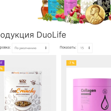
одукция DuoLife
ровка:
Показать:
ИТ
-7 %
 %