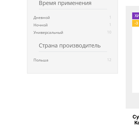
Время применения
Х
1
Дневной
-3
1
Ночной
10
Универсальный
Страна производитель
12
Польша
Су
К