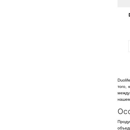
Duolif
того,
между
нашем 
Осо
Проду
объед