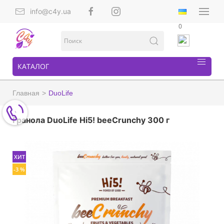
info@c4y.ua
0
КАТАЛОГ
Главная
DuoLife
Гранола DuoLife Hi5! beeCrunchy 300 г
ХИТ
-3 %