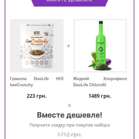
+
еты
Гранола DuoLife Hi5!
Жидкий Хлорофилл
Гра
ife
beeCrunchy
DuoLife Chlorofil
beeC
223
грн.
1489
грн.
=
Вместе дешевле!
Получите скидку при покупке набора
1712 грн.