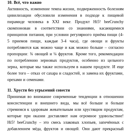
10. Всё, что важно
Активность, изменение темпа жизни, подверженность болезням
цивилизации обусловили изменения в подходе к пищевой
пирамиде человека в XXI веке. Продукт Hi5! beeCrunchy
скомпонован в соответствии со знаниями, касающимися
принципов питания, при условии регулярного приёма пищи (4-
5 приемов пищи, каждые 3-4 часа), где овощи и фрукты
потребляются как можно чаще и как можно больше – согласно
пропорции: ¾ овощей и ¼ фруктов. Кроме того, рекомендации
по потреблению зерновых продуктов, особенно из цельного
зерна, которые мы также используем в нашем продукте. И еще
более того – отказ от сахара и сладостей, и замена их фруктами,
орехами и семенами.
11. Хрусти без угрызений совести
Принимая во внимание современные тенденции в отношении
консистенции и внешнего вида, мы всё больше и больше
стремимся к здоровым жевательным или хрустящим продуктам,
которые при оказии доставляют нам огромное удовольствие!
Hi5! beeCrunchy – это смесь злаковых хлопьев, запечённых с
добавлением мёда, фруктов и овощей. Они дают прекрасный