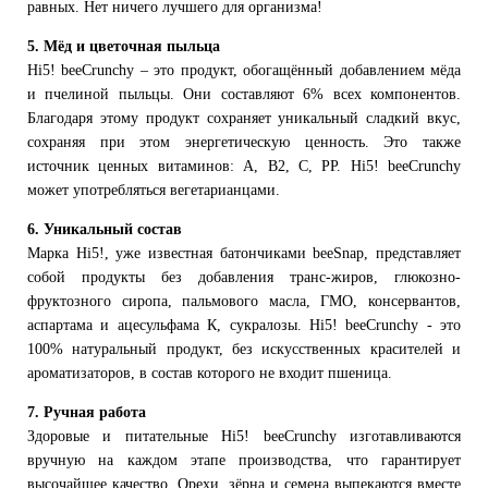
равных. Нет ничего лучшего для организма!
5. Мёд и цветочная пыльца
Hi5! beeCrunchy – это продукт, обогащённый добавлением мёда
и пчелиной пыльцы. Они составляют 6% всех компонентов.
Благодаря этому продукт сохраняет уникальный сладкий вкус,
сохраняя при этом энергетическую ценность. Это также
источник ценных витаминов: А, В2, С, РР. Hi5! beeCrunchy
может употребляться вегетарианцами.
6. Уникальный состав
Марка Hi5!, уже известная батончиками beeSnap, представляет
собой продукты без добавления транс-жиров, глюкозно-
фруктозного сиропа, пальмового масла, ГМО, консервантов,
аспартама и ацесульфама К, сукралозы. Hi5! beeCrunchy - это
100% натуральный продукт, без искусственных красителей и
ароматизаторов, в состав которого не входит пшеница.
7. Ручная работа
Здоровые и питательные Hi5! beeCrunchy изготавливаются
вручную на каждом этапе производства, что гарантирует
высочайшее качество. Орехи, зёрна и семена выпекаются вместе