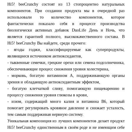
Hi5! beeCrunchy состоят из 13 стопроцентно натуральных
компонентов. При создании продукта мы в очередной раз
использовали то количество компонентов, которое
фантастически показало себя в процессе производства
биологически активных добавок DuoLife День и Ночь, что
является гарантией полного, высококачественного состава. В
Hi5! beeCrunchy Вы найдете, среди прочего:
- ягоды годжи, классифицируемые как суперпродукты,
являющиеся источником антиоксидантов,
- тыквенные семечки, грецкие орехи или семена подсолнечника,
обеспечивающие процесс снижения уровня холестерина,
- морковь, богатую витамином А, поддерживающую органы
зрения и обладающую антиоксидантным эффектом,
- богатую клетчаткой сливу, помогающую пищеварению и
процессу снижения уровня глюкозы в крови,
- изюм, содержащий много калия и витамина В6, который
помогает регулировать кровяное давление и снижает усталость,
тем самым поддерживая нервную систему.
Уникальная композиция из лучших компонентов делает продукт
Hi5! beeCrunchy единственным в своём роде и не имеющим себе