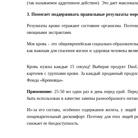
(так называемое аддитивное действие). Это дает максима
3. Помогает поддерживать правильные результаты мо
Результаты крови отражают состояние организма. Поэто
овощными экстрактами.
Моя кровь - это общеевропейская социально-образовател
как важным для спасения жизни и здоровья человека являе
Кровь нужна каждые 15 секунд! Выбирая продукт DuoL
карточек с группами крови. За каждый проданный продукт
Фонда «Кревняцы».
Применение:
25-50 мл один раз в день перед едой. Пер
быть использован в качестве замены разнообразного пит
Из-за его состава, особенно содержания железа, у люд
пищеварительный дискомфорт. Поэтому для этих людей ре
снижает ее биодоступность.