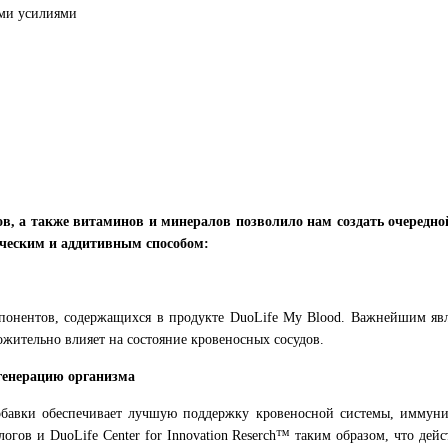
ми усилиями
в, а также витаминов и минералов позволило нам создать очередн
ическим и аддитивным способом:
мпонентов, содержащихся в продукте DuoLife My Blood. Важнейшим явля
ожительно влияет на состояние кровеносных сосудов.
егенерацию организма
обавки обеспечивает лучшую поддержку кровеносной системы, иммунит
ологов и DuoLife Center for Innovation Reserch™ таким образом, что де