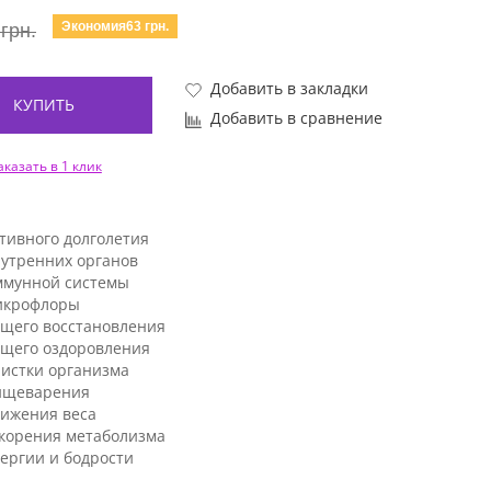
Экономия63 грн.
грн.
Добавить в закладки
КУПИТЬ
Добавить в сравнение
аказать в 1 клик
тивного долголетия
нутренних органов
ммунной системы
икрофлоры
бщего восстановления
бщего оздоровления
чистки организма
ищеварения
нижения веса
скорения метаболизма
ергии и бодрости