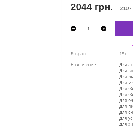
2044 грн.
2107 
З
Возраст
18+
Назначение
Для ак
Для в
Для и
Для м
Для о
Для о
Для о
Для п
Для с
Для у
Для эн