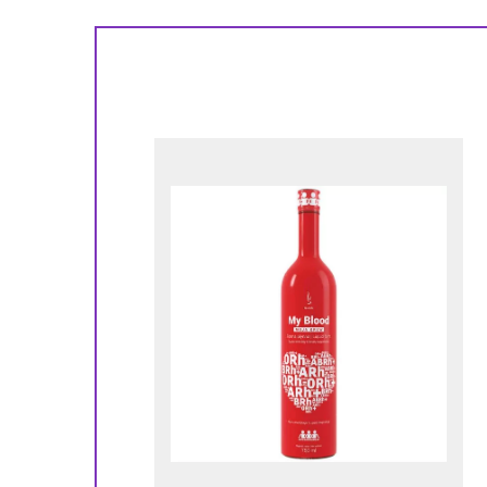
!
ора