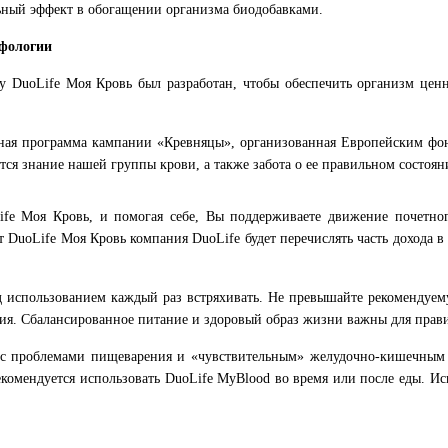
льный эффект в обогащении организма биодобавками.
рфологии
му DuoLife Моя Кровь был разработан, чтобы обеспечить организм це
ьная программа кампании «Кревняцы», организованная Европейским фо
тся знание нашей группы крови, а также забота о ее правильном состоян
ife Моя Кровь, и помогая себе, Вы поддерживаете движение почетно
 DuoLife Моя Кровь компания DuoLife будет перечислять часть дохода 
ед использованием каждый раз встряхивать. Не превышайте рекомендуе
ания. Сбалансированное питание и здоровый образ жизни важны для пра
ей с проблемами пищеварения и «чувствительным» желудочно-кишечным
комендуется использовать DuoLife MyBlood во время или после еды. Ис