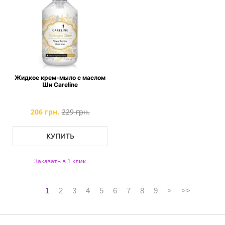
Жидкое крем-мыло с маслом
Ши Careline
206 грн.
229 грн.
КУПИТЬ
Заказать в 1 клик
1
2
3
4
5
6
7
8
9
>
>>