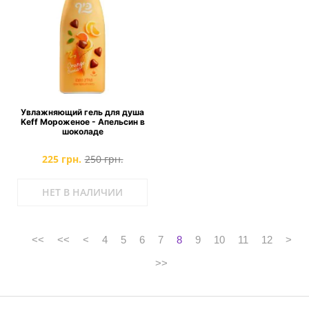
Увлажняющий гель для душа
Keff Мороженое - Апельсин в
шоколаде
225 грн.
250 грн.
НЕТ В НАЛИЧИИ
<<
<<
<
4
5
6
7
8
9
10
11
12
>
>>