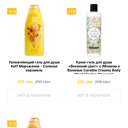
-10 %
-10 %
Увлажняющий гель для душа
Крем-гель для душа
Keff Мороженое - Соленая
«Весенний цвет» с Яблоком и
карамель
Ванилью Careline Creamy Body
Wash "Spring Blossom"
225 грн.
250 грн.
225 грн.
250 грн.
НЕТ В НАЛИЧИИ
НЕТ В НАЛИЧИИ
-10 %