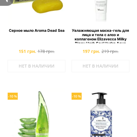
Серное мыло Aroma Dead Sea
Увлажняющая маска-гель для
лица и тела с алоэ и
коллагеном Elizavecca Milky
Piggy Herb Soul Hydro Aqua
Jella Pack
151 грн.
178 грн.
197 грн.
219 грн.
НЕТ В НАЛИЧИИ
НЕТ В НАЛИЧИИ
-10 %
-10 %