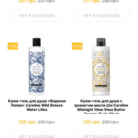
201 грн.
237 грн.
211 грн.
248 грн.
НЕТ В НАЛИЧИИ
НЕТ В НАЛИЧИИ
-10 %
-10 %
Крем-гель для душа «Водяная
Крем-гель для душа с
Лилия» Careline Wild Breeze
ароматом масла Ши Careline
Water Lilies
Midnight Glow Shea Butter
Creamy Body Wash
225 грн.
250 грн.
225 грн.
250 грн.
НЕТ В НАЛИЧИИ
НЕТ В НАЛИЧИИ