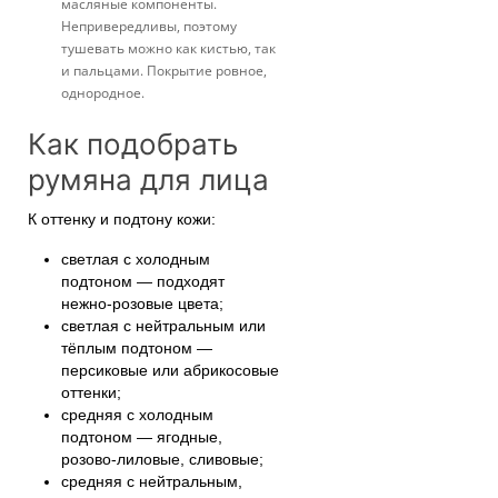
масляные компоненты.
Непривередливы, поэтому
тушевать можно как кистью, так
и пальцами. Покрытие ровное,
однородное.
Как подобрать
румяна для лица
К оттенку и подтону кожи:
светлая с холодным
подтоном — подходят
нежно-розовые цвета;
светлая с нейтральным или
тёплым подтоном —
персиковые или абрикосовые
оттенки;
средняя с холодным
подтоном — ягодные,
розово-лиловые, сливовые;
средняя с нейтральным,