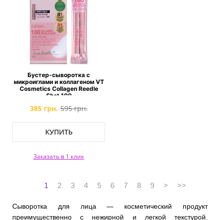
Бустер-сыворотка с
микроиглами и коллагеном VT
Cosmetics Collagen Reedle
Shot 100
385 грн.
595 грн.
КУПИТЬ
Заказать в 1 клик
1
2
3
4
5
6
7
8
9
>
>>
Сыворотка для лица — косметический продукт
преимущественно с нежирной и легкой текстурой.