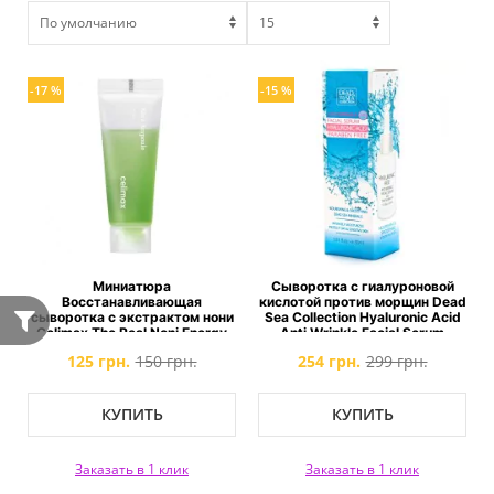
-17 %
-15 %
Миниатюра
Сыворотка с гиалуроновой
Восстанавливающая
кислотой против морщин Dead
сыворотка с экстрактом нони
Sea Collection Hyaluronic Acid
Celimax The Real Noni Energy
Anti Wrinkle Facial Serum
Ampoule MINI
125 грн.
150 грн.
254 грн.
299 грн.
КУПИТЬ
КУПИТЬ
Заказать в 1 клик
Заказать в 1 клик