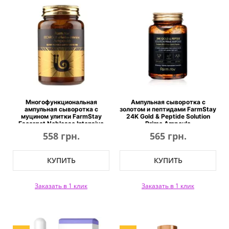
Многофункциональная
Ампульная сыворотка с
ампульная сыворотка с
золотом и пептидами FarmStay
муцином улитки FarmStay
24K Gold & Peptide Solution
Escargot Noblesse Intensive
Prime Ampoule
Ampoule
558 грн.
565 грн.
КУПИТЬ
КУПИТЬ
Заказать в 1 клик
Заказать в 1 клик