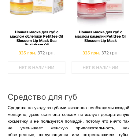
Ночная маска для губ c
Ночная маска для губ с
маслом облепихи Petitfee Oil
маслом камелии Petitfee Oil
Blossom Lip Mask Sea
Blossom Lip Mask
Buckthorn Oil
335 грн.
372 грн.
335 грн.
372 грн.
НЕТ В НАЛИЧИИ
НЕТ В НАЛИЧИИ
Средство для губ
Средства по уходу за губами жизненно необходимы каждой
женщине, даже если она совсем не жалует декоративную
косметику и не пользуется помадой, потому что ничто так
не уменьшает женскую привлекательность, как
обветренные, шелушащиеся или потрескавшиеся губы.