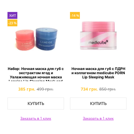
ХИТ
-14 %
-23 %
Набор: Ночная маска для губ с
Ночная маска для губ с ПДРН
экстрактом ягод и
и коллагеном medicube PDRN
Увлажняющая ночная маска
Lip Sleeping Mask
Laneige Lip Sleeping Mask and
Water Sleeping Mask
385 грн.
499 грн.
734 грн.
850 грн.
КУПИТЬ
КУПИТЬ
Заказать в 1 клик
Заказать в 1 клик