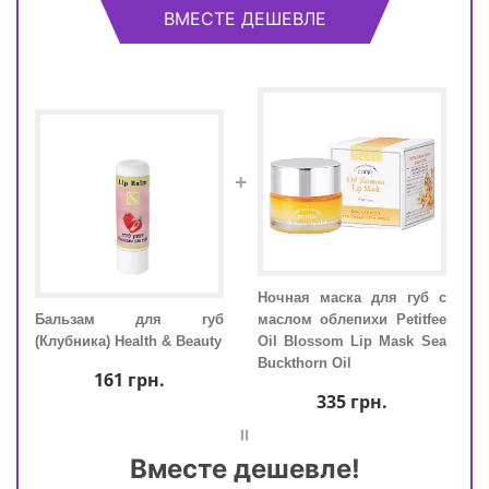
ВМЕСТЕ ДЕШЕВЛЕ
+
для
Ночная маска для губ c
Ба
 Lip
Бальзам для губ
маслом облепихи Petitfee
(Клу
(Клубника) Health & Beauty
Oil Blossom Lip Mask Sea
Buckthorn Oil
161
грн.
335
грн.
=
Вместе дешевле!