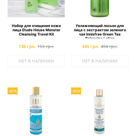
Набор для очищения кожи
Увлажняющий лосьон для
лица Etude House Monster
лица с экстрактом зеленого
Cleansing Travel Kit
чая Innisfree Green Tea
Balancing Lotion
138 грн.
153 грн.
445 грн.
494 грн.
НЕТ В НАЛИЧИИ
НЕТ В НАЛИЧИИ
-20 %
-20 %