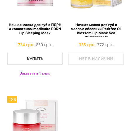
Ночная маска для губ с ПДРН
Ночная маска для губ c
и коллагеном medicube PDRN
маслом облепихи Petitfee Oil
Lip Sleeping Mask
Blossom Lip Mask Sea
Buckthorn Oil
734 грн.
850 грн.
335 грн.
372 грн.
КУПИТЬ
НЕТ В НАЛИЧИИ
Заказать в 1 клик
-10 %