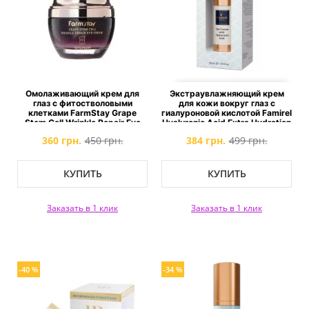
Омолаживающий крем для
Экстраувлажняющий крем
глаз с фитостволовыми
для кожи вокруг глаз с
клетками FarmStay Grape
гиалуроновой кислотой Famirel
Stem Cell Wrinkle Repair Eye
Hyaluronic Acid Extra Hydration
Cream
360 грн.
450 грн.
384 грн.
499 грн.
КУПИТЬ
КУПИТЬ
Заказать в 1 клик
Заказать в 1 клик
-40 %
-34 %