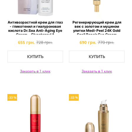
Антивозрастной крем для глаз
Регенерирующий крем для
- гликотенил и гиалуроновая
век с золотом и муцином
кислота Dr.Sea Anti-Aging Eye
улитки Medi-Peel 24K Gold
Cream - Glycotensyl &
Snail Repair Eye Cream
Hyaluronic Acid
655 грн.
728 грн.
690 грн.
770 грн.
КУПИТЬ
КУПИТЬ
Заказать в 1 клик
Заказать в 1 клик
-33 %
-33 %