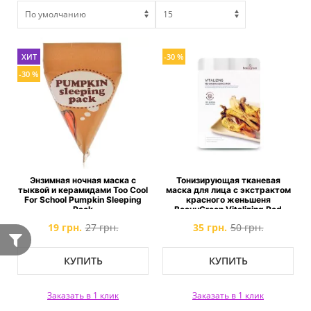
ХИТ
-30 %
-30 %
Энзимная ночная маска с
Тонизирующая тканевая
тыквой и керамидами Too Cool
маска для лица с экстрактом
For School Pumpkin Sleeping
красного женьшеня
Pack
BeauuGreen Vitalizing Red
Ginseng Essence Mask
19 грн.
27 грн.
35 грн.
50 грн.
КУПИТЬ
КУПИТЬ
Заказать в 1 клик
Заказать в 1 клик