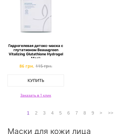
Гидрогелевая детокс-маска с
глутатионом Beauugreen
Vitalizing Glutathione Hydrogel
Mask
86 грн.
115 грн.
КУПИТЬ
Заказать в 1 клик
1
2
3
4
5
6
7
8
9
>
>>
Маски для кожи лица