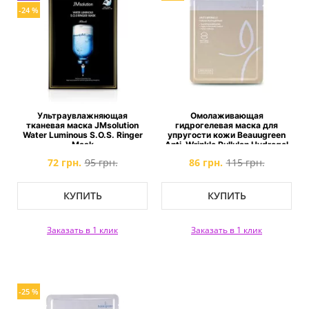
-24 %
Ультраувлажняющая
Омолаживающая
тканевая маска JMsolution
гидрогелевая маска для
Water Luminous S.O.S. Ringer
упругости кожи Beauugreen
Mask
Anti-Wrinkle Pullulan Hydrogel
Mask
72 грн.
95 грн.
86 грн.
115 грн.
КУПИТЬ
КУПИТЬ
Заказать в 1 клик
Заказать в 1 клик
-25 %