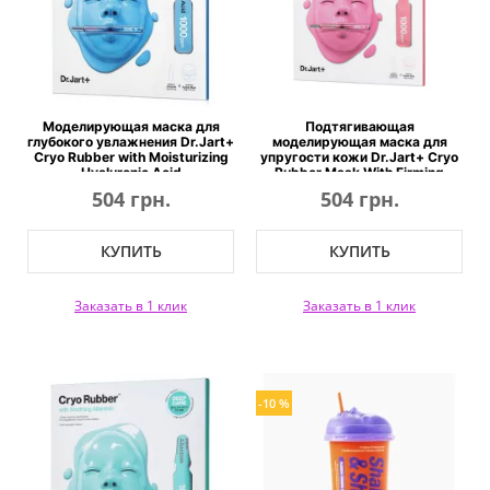
Моделирующая маска для
Подтягивающая
глубокого увлажнения Dr.Jart+
моделирующая маска для
Cryo Rubber with Moisturizing
упругости кожи Dr.Jart+ Cryo
Hyaluronic Acid
Rubber Mask With Firming
Collagen
504 грн.
504 грн.
КУПИТЬ
КУПИТЬ
Заказать в 1 клик
Заказать в 1 клик
-10 %