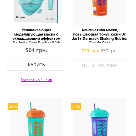
Успокаивающая
Альгинатная маска,
моделирующая маска с
повышающая тонус кожи Dr.
охлаждающим эффектом
Jart+ Dermask Shaking Rubber
Dr.Jart+ Cryo Rubber With
Elastic Shot
Soothing Allantoin
504 грн.
213 грн.
237 грн.
КУПИТЬ
НЕТ В НАЛИЧИИ
Заказать в 1 клик
-10 %
-10 %