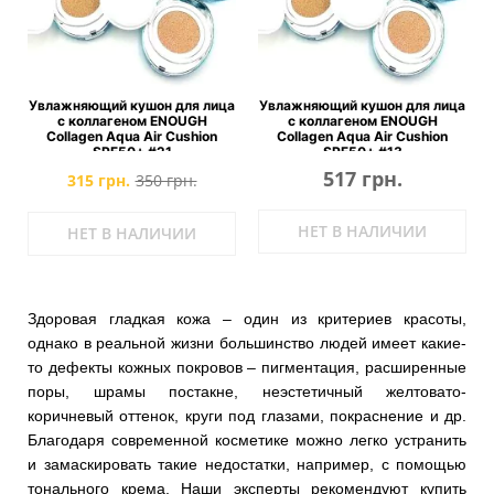
Увлажняющий кушон для лица
Увлажняющий кушон для лица
с коллагеном ENOUGH
с коллагеном ENOUGH
Collagen Aqua Air Cushion
Collagen Aqua Air Cushion
SPF50+ #21
SPF50+ #13
517 грн.
315 грн.
350 грн.
НЕТ В НАЛИЧИИ
НЕТ В НАЛИЧИИ
Здоровая гладкая кожа – один из критериев красоты,
однако в реальной жизни большинство людей имеет какие-
то дефекты кожных покровов – пигментация, расширенные
поры, шрамы постакне, неэстетичный желтовато-
коричневый оттенок, круги под глазами, покраснение и др.
Благодаря современной косметике можно легко устранить
и замаскировать такие недостатки, например, с помощью
тонального крема. Наши эксперты рекомендуют купить