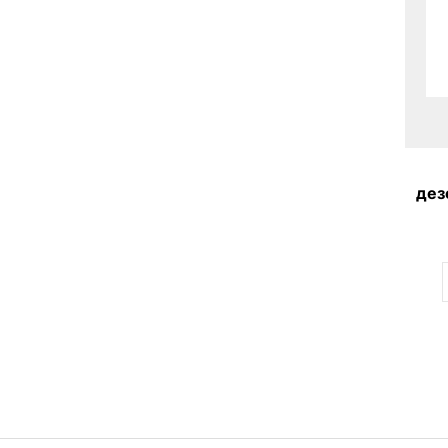
дез
R