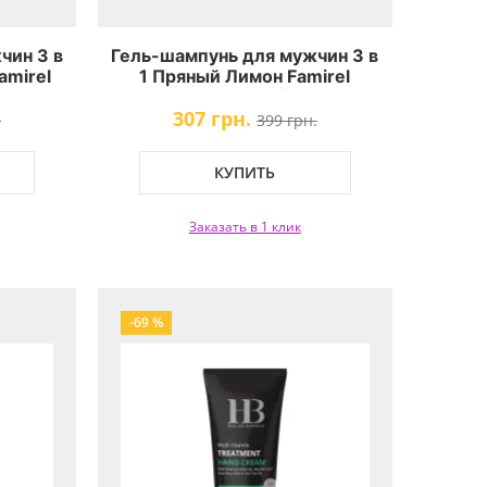
чин 3 в
Гель-шампунь для мужчин 3 в
amirel
1 Пряный Лимон Famirel
r Wood
Wonder Nature Spicy Lemon
307 грн.
.
399 грн.
КУПИТЬ
Заказать в 1 клик
-69 %