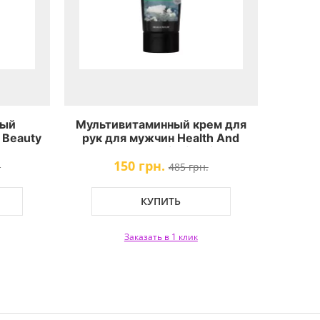
вый
Мультивитаминный крем для
 Beauty
рук для мужчин Health And
COOL
Beauty Multi-Vitamin
150 грн.
Treatment Hand Cream For
.
485 грн.
Men
КУПИТЬ
Заказать в 1 клик