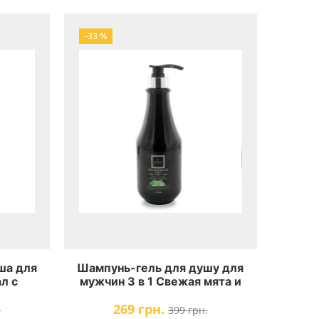
-33 %
ша для
Шампунь-гель для душу для
л с
мужчин 3 в 1 Свежая мята и
м и
лайм Famirel Men Shower Gel
269 грн.
 Men
3 In 1
.
399 грн.