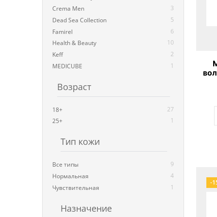
3
Crema Men
5
Dead Sea Collection
6
Famirel
10
Health & Beauty
2
Keff
1
MEDICUBE
вол
Возраст
27
18+
1
25+
Тип кожи
9
Все типы
4
Нормальная
-1
1
Чувствительная
Назначение