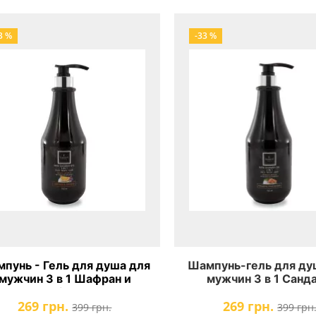
3 %
-33 %
пунь - Гель для душа для
Шампунь-гель для ду
мужчин 3 в 1 Шафран и
мужчин 3 в 1 Санда
льсин Famirel Men Shower
аргановым массло
269 грн.
269 грн.
Gel 3 In 1 Men's World
пантенолом Famirel
399 грн.
399 грн