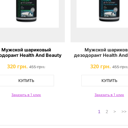
Мужской шариковый
Мужской шарико
одорант Health And Beauty
дезодорант Health And
oll-On Deodorant FRESH
Roll-On Deodorant 
320 грн.
320 грн.
455 грн.
455 грн
КУПИТЬ
КУПИТЬ
Заказать в 1 клик
Заказать в 1 клик
1
2
>
>>