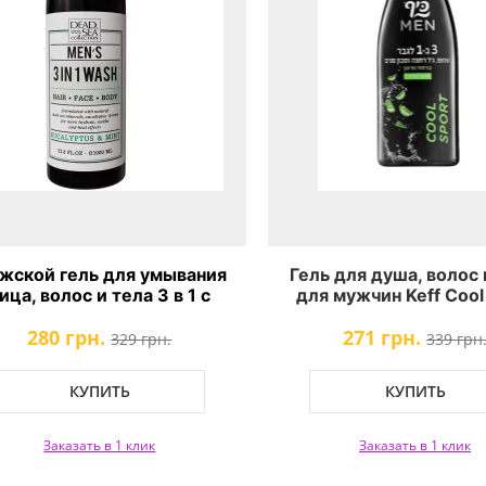
жской гель для умывания
Гель для душа, волос 
ица, волос и тела 3 в 1 с
для мужчин Keff Cool
оматом Эвкалипта и Мяты
Shower Gel
280 грн.
271 грн.
DSC Eucalyptus Mint
329 грн.
339 грн
КУПИТЬ
КУПИТЬ
Заказать в 1 клик
Заказать в 1 клик