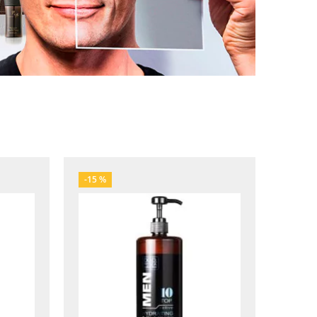
-15 %