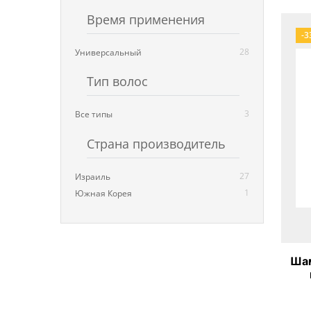
Время применения
-3
28
Универсальный
Тип волос
3
Все типы
Страна производитель
27
Израиль
1
Южная Корея
Шам
апе