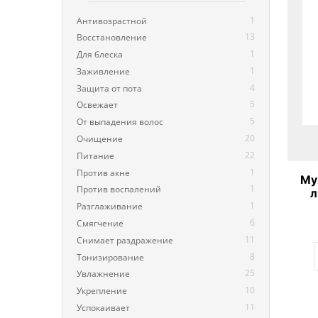
1
Антивозрастной
13
Восстановление
1
Для блеска
1
Заживление
4
Защита от пота
5
Освежает
5
От выпадения волос
20
Очищение
22
Питание
1
Против акне
Му
1
Против воспалений
л
1
ар
Разглаживание
6
Смягчение
11
Снимает раздражение
8
Тонизирование
25
Увлажнение
10
Укрепление
11
Успокаивает