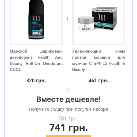
+
Мужской шариковый
Увлажняющий крем
Муж
тья
дезодорант Health And
против морщин для
дез
fter
Beauty Roll-On Deodorant
мужчин С SPF-15 Health &
Beau
COOL
Beauty
COO
320
грн.
461
грн.
=
Вместе дешевле!
Получите скидку при покупке набора
781 грн.
741
грн.