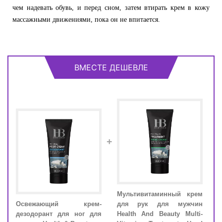
чем надевать обувь, и перед сном, затем втирать крем в кожу
массажными движениями, пока он не впитается.
ВМЕСТЕ ДЕШЕВЛЕ
+
лица
Мультивитаминный крем
Ос
моря
Освежающий крем-
для рук для мужчин
дезо
дезодорант для ног для
Health And Beauty Multi-
мужч