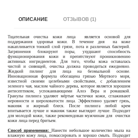
ОПИСАНИЕ
ОТЗЫВОВ (1)
Тщательная очистка кожи лица является основой для
поддержания здоровья кожи. В течение дня на коже
накапливается тонкий слой грязи, пота и различных бактерий.
Загрязнения блокируют поры, ухудшают способность
функционирования кожи и препятствуют проникновению
активных ингридиентов. Для того, чтобы кожа оставалась
чистой и сияющей, очистка должна проводиться ежедневно.
Жидкий пилинг для лица на безмыльной основе.
Инновационная формула обогащена грязью Мертвого моря,
известной своими целебными свойствами, с добавлением
зеленого чая, маслом чайного дерева, которое является хорошим
антисептиком, успокаивающими Алоэ Вера и ромашкой.
Гранулы пилинга удаляют мёртые частички кожи, сглаживают
неровности и шероховатости лица. Эффективно удаляет грязь,
макияж и жирный блеск. После пилинга любой крем
впитывается лучше и макияж также выглядит лучше. Подходит
для молодой кожи, также рекомендован мужчинам для очистки
кожи лица перед бритьем.
Способ применения:
Нанести небольшое количество мыла на
влажную кожу лица, помассировать и хорошо смыть. Подходит