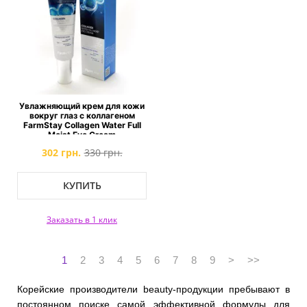
Увлажняющий крем для кожи
вокруг глаз с коллагеном
FarmStay Collagen Water Full
Moist Eye Cream
302 грн.
330 грн.
КУПИТЬ
Заказать в 1 клик
1
2
3
4
5
6
7
8
9
>
>>
Корейские производители beauty-продукции пребывают в
постоянном поиске самой эффективной формулы для