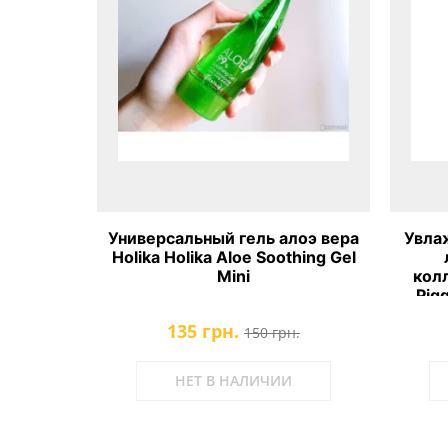
лоэ вера
Универсальный гель алоэ вера
Увла
hing Gel
Holika Holika Aloe Soothing Gel
Mini
колл
Pig
135 грн.
.
150 грн.
НЕТ В НАЛИЧИИ