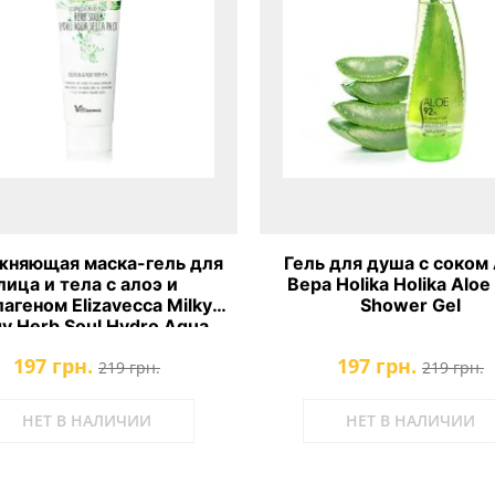
жняющая маска-гель для
Гель для душа с соком
лица и тела с алоэ и
Вера Holika Holika Alo
агеном Elizavecca Milky
Shower Gel
gy Herb Soul Hydro Aqua
Jella Pack
197 грн.
197 грн.
219 грн.
219 грн.
НЕТ В НАЛИЧИИ
НЕТ В НАЛИЧИИ