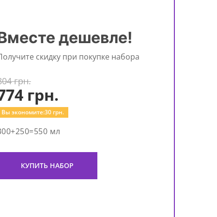
Вместе дешевле!
Получите скидку при покупке набора
804 грн.
774
грн.
Вы экономите:
30
грн.
300+250=550 мл
КУПИТЬ НАБОР
Ун
чув