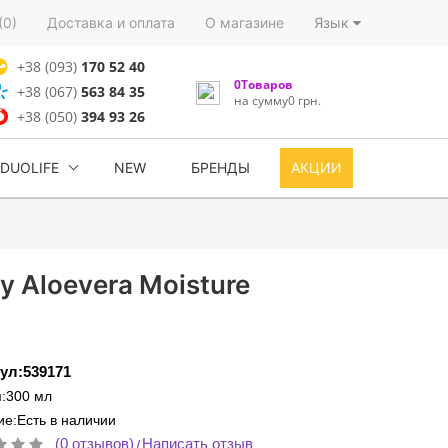
(0)
Доставка и оплата
О магазине
Язык
+38 (093)
170 52 40
0Товаров
+38 (067)
563 84 35
на сумму0 грн.
+38 (050)
394 93 26
DUOLIFE
NEW
БРЕНДЫ
АКЦИИ
 Aloevera Moisture
ул:539171
:300 мл
е:Есть в наличии
(0 отзывов)
Написать отзыв
/