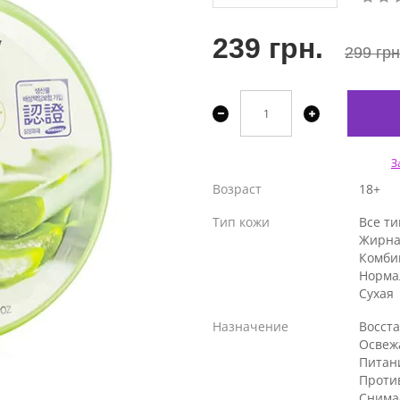
239 грн.
299 грн
З
Возраст
18+
Тип кожи
Все т
Жирна
Комби
Норма
Сухая
Назначение
Восст
Освеж
Питан
Проти
Снима