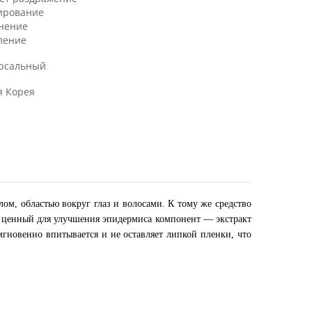
ирование
нение
ление
рсальный
 Корея
м, областью вокруг глаз и волосами. К тому же средство
т ценный для улучшения эпидермиса компонент — экстракт
мгновенно впитывается и не оставляет липкой пленки, что