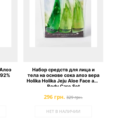
 Алоэ
Набор средств для лица и
Гель 
e 92%
тела на основе сока алоэ вера
Holika Holika Jeju Aloe Face and
Body Care Set
296 грн.
329 грн.
НЕТ В НАЛИЧИИ