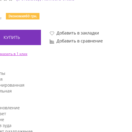
Экономия60 грн.
.
Добавить в закладки
КУПИТЬ
Добавить в сравнение
аказать в 1 клик
ипы
я
нированная
льная
ановление
ает
ие
в зуда
ет раздражение