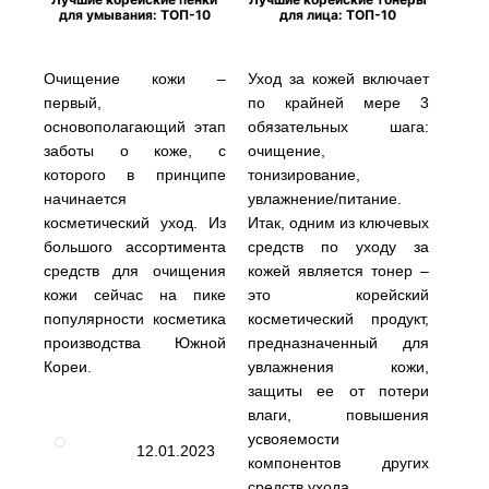
для умывания: ТОП-10
для лица: ТОП-10
Очищение кожи –
Уход за кожей включает
первый,
по крайней мере 3
основополагающий этап
обязательных шага:
заботы о коже, с
очищение,
которого в принципе
тонизирование,
начинается
увлажнение/питание.
косметический уход. Из
Итак, одним из ключевых
большого ассортимента
средств по уходу за
средств для очищения
кожей является тонер –
кожи сейчас на пике
это корейский
популярности косметика
косметический продукт,
производства Южной
предназначенный для
Кореи.
увлажнения кожи,
защиты ее от потери
влаги, повышения
усвояемости
12.01.2023
компонентов других
средств ухода.