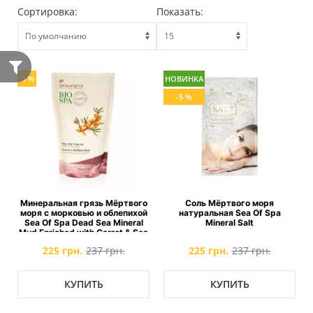
Сортировка:
Показать:
-5 %
НОВИНКА
-5 %
Минеральная грязь Мёртвого
Соль Мёртвого моря
моря с морковью и облепихой
натуральная Sea Of Spa
Sea Of Spa Dead Sea Mineral
Mineral Salt
Mud Enriched with Carrot & Sea
Buckthorn
225 грн.
237 грн.
225 грн.
237 грн.
КУПИТЬ
КУПИТЬ