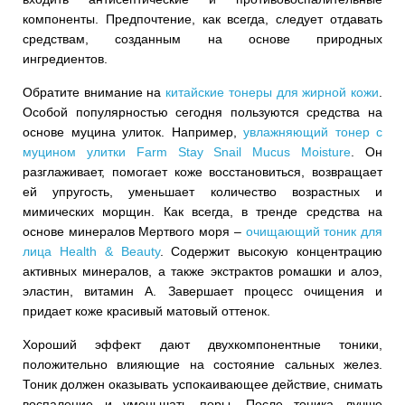
компоненты. Предпочтение, как всегда, следует отдавать
средствам, созданным на основе природных
ингредиентов.
Обратите внимание на
китайские тонеры для жирной кожи
.
Особой популярностью сегодня пользуются средства на
основе муцина улиток. Например,
увлажняющий тонер с
муцином улитки Farm Stay Snail Mucus Moisture
. Он
разглаживает, помогает коже восстановиться, возвращает
ей упругость, уменьшает количество возрастных и
мимических морщин. Как всегда, в тренде средства на
основе минералов Мертвого моря –
очищающий тоник для
лица Health & Beauty
. Содержит высокую концентрацию
активных минералов, а также экстрактов ромашки и алоэ,
эластин, витамин А. Завершает процесс очищения и
придает коже красивый матовый оттенок.
Хороший эффект дают двухкомпонентные тоники,
положительно влияющие на состояние сальных желез.
Тоник должен оказывать успокаивающее действие, снимать
воспаление и уменьшать поры. После тоника лучше