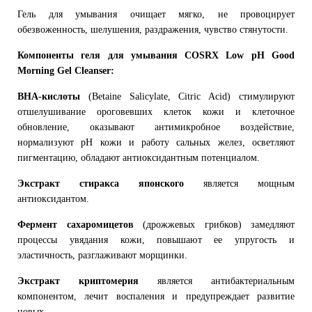
Гель для умывания очищает мягко, не провоцирует
обезвоженность, шелушения, раздражения, чувство стянутости.
Компоненты геля для умывания COSRX Low pH Good
Morning Gel Cleanser:
BHA-кислоты
(Betaine Salicylate, Citric Acid) стимулируют
отшелушивание ороговевших клеток кожи и клеточное
обновление, оказывают антимикробное воздействие,
нормализуют pH кожи и работу сальных желез, осветляют
пигментацию, обладают антиоксидантным потенциалом.
Экстракт стиракса японского
является мощным
антиоксидантом.
Фермент сахаромицетов
(дрожжевых грибков) замедляют
процессы увядания кожи, повышают ее упругость и
эластичность, разглаживают морщинки.
Экстракт криптомерия
является антибактериальным
компонентом, лечит воспаления и предупреждает развитие
новых.