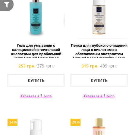
Гель для умывания с
Пенка для глубокого очищения
салициловой и гликолевой
лица с кислотами и
кислотами для проблемной
облепиховым экстрактом
кожи Famirel Facial Wash
Famirel Deep Cleansing Foam
with Glycolic Acid and Sea
253 грн.
379 грн.
315 грн.
409 грн.
Buckthorn
КУПИТЬ
КУПИТЬ
Заказать в 1 клик
Заказать в 1 клик
-34 %
-30 %