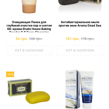
Очищающая Пенка для
Антибактериальное мыло
глубокой очистки пор и снятия
против акне Aroma Dead Sea
ББ-крема Etude House Baking
Powder B.B Deep Cleansing
Foam MINI
92 грн.
108 грн.
151 грн.
178 грн.
НЕТ В НАЛИЧИИ
НЕТ В НАЛИЧИИ
-15 %