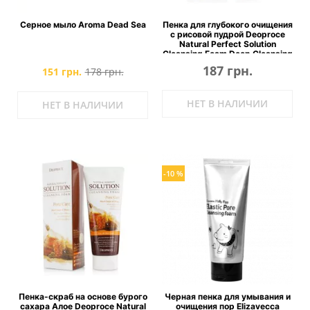
Серное мыло Aroma Dead Sea
Пенка для глубокого очищения
с рисовой пудрой Deoproce
Natural Perfect Solution
Cleansing Foam Deep Cleansing
187 грн.
151 грн.
178 грн.
НЕТ В НАЛИЧИИ
НЕТ В НАЛИЧИИ
-10 %
Пенка-скраб на основе бурого
Черная пенка для умывания и
сахара Алое Deoproce Natural
очищения пор Elizavecca