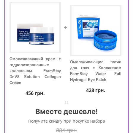
+
Омолаживающий крем с
Омо
тчи
Омолаживающие патчи
гидролизированным
гидр
ном
для глаз с Коллагеном
коллагеном FarmStay
кол
ull
FarmStay Water Full
Dr.V8 Solution Collagen
Dr.V
Hydrogel Eye Patch
Cream
Crea
428
грн.
456
грн.
=
Вместе дешевле!
Получите скидку при покупке набора
884 грн.