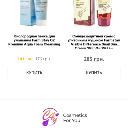
я
Кислородная пенка для
Солнцезащитный крем с
умывания Farm Stay O2
улиточным муцином Farmstay
Premium Aqua Foam Cleansing
Visible Difference Snail Sun
Cream SPF50+/PA+++
285 грн.
141 грн.
176 грн.
КУПИТЬ
КУПИТЬ