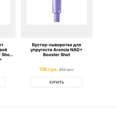
от
Бустер-сыворотка для
Сывор
вой
упругости Arencia NAD+
экстра
 Shot
Booster Shot
кожи A
r
708 грн.
833 грн.
КУПИТЬ