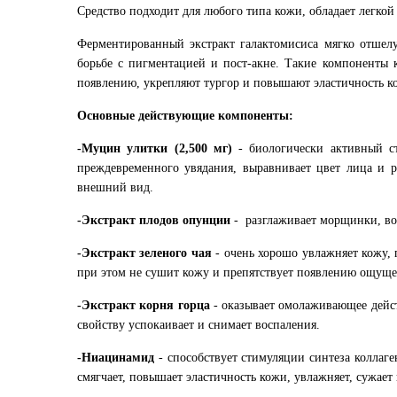
Средство подходит для любого типа кожи, обладает легкой
Ферментированный экстракт галактомисиса мягко отшелу
борьбе с пигментацией и пост-акне. Такие компоненты
появлению, укрепляют тургор и повышают эластичность к
Основные действующие компоненты:
-Муцин улитки (2,500 мг)
- биологически активный с
преждевременного увядания, выравнивает цвет лица и р
внешний вид.
-Экстракт плодов опунции
- разглаживает морщинки, вос
-Экстракт зеленого чая
- очень хорошо увлажняет кожу, 
при этом не сушит кожу и препятствует появлению ощущ
-Экстракт корня горца
- оказывает омолаживающее дейст
свойству успокаивает и снимает воспаления.
-Ниацинамид
- способствует стимуляции синтеза колла
смягчает, повышает эластичность кожи, увлажняет, сужае