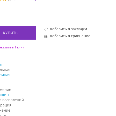
Добавить в закладки
КУПИТЬ
Добавить в сравнение
аказать в 1 клик
я
льная
емная
жение
рщин
в воспалений
ерация
нение
ость