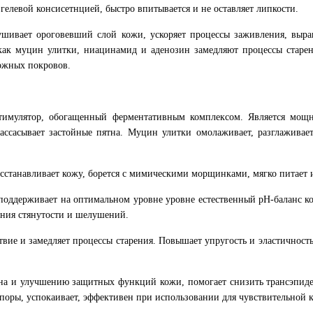
 гелевой консисетнцией, быстро впитывается и не оставляет липкости.
шивает ороговевший слой кожи, ускоряет процессы заживления, выра
 как муцин улитки, ниацинамид и аденозин замедляют процессы стар
ожных покровов.
тимулятор, обогащенный ферментативным комплексом. Является мощ
ассасывает застойные пятна. Муцин улитки омолаживает, разглаживае
станавливает кожу, борется с мимическими морщинками, мягко питает и
поддерживает на оптимальном уровне уровне естественный pH-баланс ко
ения стянутости и шелушений.
вие и замедляет процессы старения. Повышает упругость и эластичность
гена и улучшению защитных функций кожи, помогает снизить трансэпид
т поры, успокаивает, эффективен при использовании для чувствительной 