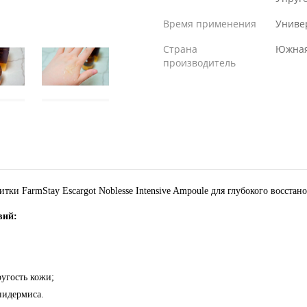
Время применения
Униве
Страна
Южная
производитель
ки FarmStay Escargot Noblesse Intensive Ampoule для глубокого восста
вий:
угость кожи;
пидермиса.