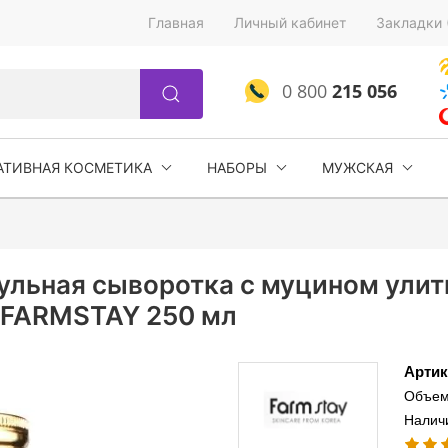
Главная
Личный кабинет
Закладки 
0 800
215 056
АТИВНАЯ КОСМЕТИКА
НАБОРЫ
МУЖСКАЯ
льная сыворотка с муцином улитк
e FARMSTAY 250 мл
Артик
Объем
Наличи