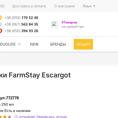
(0)
Доставка и оплата
О магазине
Язык
+38 (093)
170 52 40
0Товаров
+38 (067)
563 84 35
на сумму0 грн.
+38 (050)
394 93 26
DUOLIFE
NEW
БРЕНДЫ
АКЦИИ
и FarmStay Escargot
ул:772778
:250 мл
е:Есть в наличии
(1 отзывов)
Написать отзыв
/