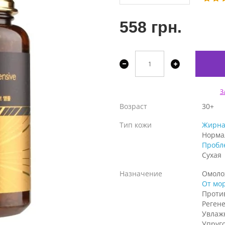
558 грн.
З
Возраст
30+
Тип кожи
Жирна
Норма
Пробл
Сухая
Назначение
Омоло
От мо
Проти
Реген
Увлаж
Упруг