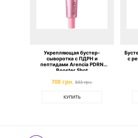
а от
Укрепляющая бустер-
Буст
мином C
сыворотка с ПДРН и
с ре
ter Shot
пептидами Arencia PDRN
Booster Shot
708 грн.
.
833 грн.
КУПИТЬ