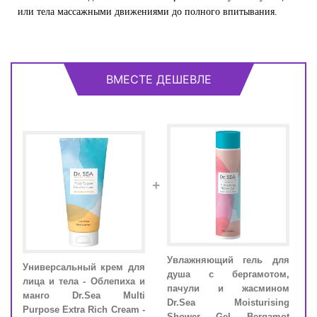
или тела массажными движениями до полного впитывания.
ВМЕСТЕ ДЕШЕВЛЕ
+
для
Увлажняющий гель для
Универсальный крем для
Унив
иль
душа с бергамотом,
лица и тела - Облепиха и
лица
sing
пачули и жасмином
манго Dr.Sea Multi
ман
illa
Dr.Sea Moisturising
Purpose Extra Rich Cream -
Purp
Shower Gel Bergamot