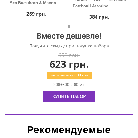
Sea Buckthorn & Mango
Sea 
Patchouli Jasmine
269
грн.
384
грн.
=
Вместе дешевле!
Получите скидку при покупке набора
653 грн.
623
грн.
Вы экономите:
30
грн.
200+300=500 мл
КУПИТЬ НАБОР
Рекомендуемые