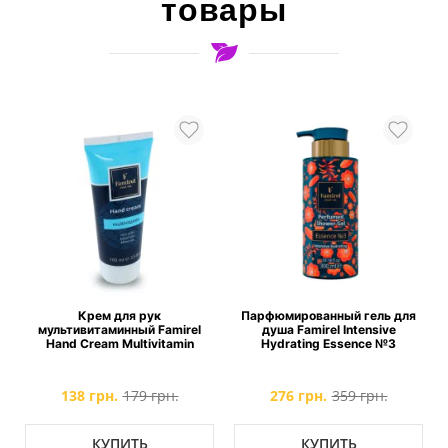
товары
Крем для рук
Парфюмированный гель для
и
мультивитаминный Famirel
душа Famirel Intensive
d
Hand Cream Multivitamin
Hydrating Essence №3
138 грн.
179 грн.
276 грн.
359 грн.
КУПИТЬ
КУПИТЬ