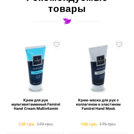
товары
Крем для рук
Крем-маска для рук с
Парфюмир
ьтивитаминный Famirel
коллагеном и эластином
рук Fa
nd Cream Multivitamin
Famirel Hand Mask
138 грн.
179 грн.
138 грн.
179 грн.
115 