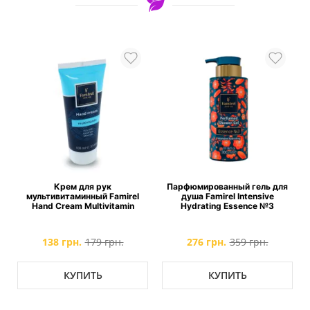
Крем для рук
Парфюмированный гель для
и
мультивитаминный Famirel
душа Famirel Intensive
d
Hand Cream Multivitamin
Hydrating Essence №3
138 грн.
179 грн.
276 грн.
359 грн.
КУПИТЬ
КУПИТЬ