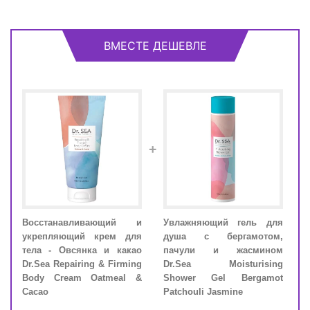
ВМЕСТЕ ДЕШЕВЛЕ
+
Восстанавливающий и
Увлажняющий гель для
Вос
для
укрепляющий крем для
душа с бергамотом,
укр
иль
тела - Овсянка и какао
пачули и жасмином
тела
sing
Dr.Sea Repairing & Firming
Dr.Sea Moisturising
Dr.S
illa
Body Cream Oatmeal &
Shower Gel Bergamot
Bod
Cacao
Patchouli Jasmine
Caca