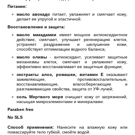
Питание:
масло авокадо
питает, увлажняет и смягчает кожу,
делает ее упругой и эластичной.
Восстановление и защита:
масло макадамии
имеет мощное антиоксидантное
действие, смягчает, улучшает регенерацию клеток,
устраняет раздражение и шелушение кожи,
способствует оптимизации водного баланса;
масло оливы
- антиоксидант, усиливает защитные
механизмы клеток, смягчает и увлажняет кожу,
эффективно восстанавливает ее защитные функции;
экстракты алоэ, ромашки, витамин Е
оказывают
заживляющие, противовоспалительные,
восстанавливающие, влагосберегающие и
разглаживающие свойства, защита от УФ-лучей;
соль Мертвого моря
очищает кожу от загрязнений,
насыщая микроэлементами и минералами.
Paraben free
No SLS
Способ применения:
Нанесите на влажную кожу или
помассируйте тело губкой, смойте водой.