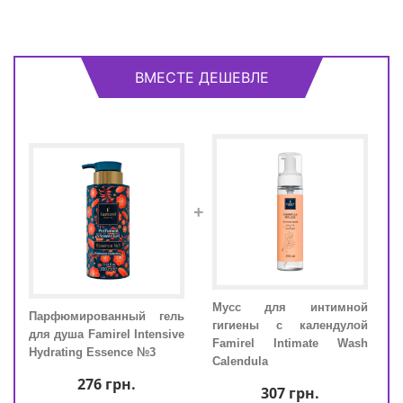
ВМЕСТЕ ДЕШЕВЛЕ
+
ной
Мусс для интимной
Парфюмированный гель
Пар
лой
гигиены с календулой
для душа Famirel Intensive
для 
ash
Famirel Intimate Wash
Hydrating Essence №3
Hydr
Calendula
276
грн.
307
грн.