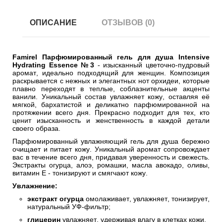
ОПИСАНИЕ
ОТЗЫВОВ (0)
Famirel Парфюмированный гель для душа Intensive
Hydrating Essence №3
- изысканный цветочно-пудровый
аромат, идеально подходящий для женщин. Композиция
раскрывается с нежных и элегантных нот орхидеи, которые
плавно переходят в теплые, соблазнительные акценты
ванили. Уникальный состав увлажняет кожу, оставляя её
мягкой, бархатистой и деликатно парфюмированной на
протяжении всего дня. Прекрасно подходит для тех, кто
ценит изысканность и женственность в каждой детали
своего образа.
Парфюмированный увлажняющий гель для душа бережно
очищает и питает кожу. Уникальный аромат сопровождает
вас в течение всего дня, придавая уверенность и свежесть.
Экстракты огурца, алоэ, ромашки, масла авокадо, оливы,
витамин Е - тонизируют и смягчают кожу.
Увлажнение:
экстракт огурца
омолаживает, увлажняет, тонизирует,
натуральный УФ-фильтр;
глицерин
увлажняет, удерживая влагу в клетках кожи.