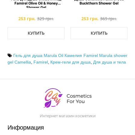
r
Famirel Olive Oil & Honey
Buckthorn Shower Gel
Shower Gel
253 грн.
329 грн.
253 грн.
369 грн.
КУПИТЬ
КУПИТЬ
Гель для душа Marula Oil Камелия Famirel Marula shower
gel Camellia
,
Famirel
,
Крем-гели для душа
,
Для душа и тела
Интернет магазин косметики
Информация