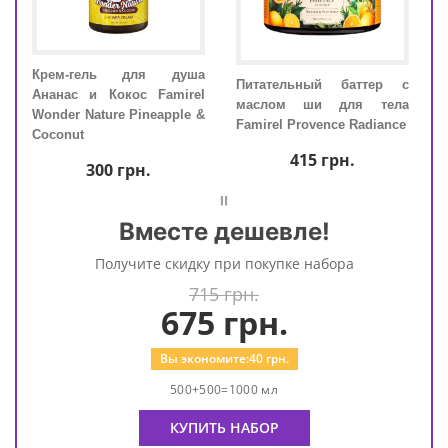
Крем-гель для душа
Кре
rel
Питательный баттер с
Ананас и Кокос Famirel
Анан
nce
маслом ши для тела
Wonder Nature Pineapple &
Wond
Famirel Provence Radiance
Coconut
Coco
415
грн.
300
грн.
=
Вместе дешевле!
Получите скидку при покупке набора
715 грн.
675
грн.
Вы экономите:
40
грн.
500+500=1000 мл
КУПИТЬ НАБОР