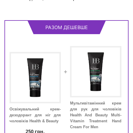
РАЗОМ ДЕШЕВШЕ
+
для
Мультивітамінний крем
Осв
ззю
Освіжувальний крем-
для рук для чоловіків
дезо
th &
дезодорант для ніг для
Health And Beauty Multi-
чоло
чоловіків Health & Beauty
Vitamin Treatment Hand
Cream For Men
250
грн.