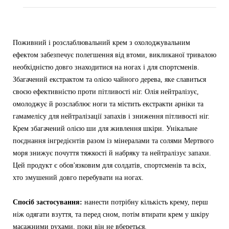
Поживний і розслаблювальний крем з охолоджувальним
ефектом забезпечує полегшення від втоми, викликаної тривалою
необхідністю довго знаходитися на ногах і для спортсменів.
Збагачений екстрактом та олією чайного дерева, яке славиться
своєю ефективністю проти пітливості ніг. Олія нейтралізує,
омолоджує й розслаблює ноги та містить екстракти арніки та
гамамелісу для нейтралізації запахів і зниження пітливості ніг.
Крем збагачений олією ши для живлення шкіри. Унікальне
поєднання інгредієнтів разом із мінералами та солями Мертвого
моря знижує почуття тяжкості й набряку та нейтралізує запахи.
Цей продукт є обов'язковим для солдатів, спортсменів та всіх,
хто змушений довго перебувати на ногах.
Спосіб застосування:
нанести потрібну кількість крему, перш
ніж одягати взуття, та перед сном, потім втирати крем у шкіру
масажними рухами, поки він не вбереться.