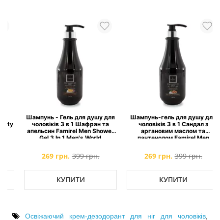
Шампунь - Гель для душу для
Шампунь-гель для душу для
y
чоловіків 3 в 1 Шафран та
чоловіків 3 в 1 Сандал з
апельсин Famirel Men Shower
аргановим маслом та
Gel 3 In 1 Men's World
пантенолом Famirel Men
Shower Gel 3 In 1 Men's World
269 грн.
399 грн.
269 грн.
399 грн.
КУПИТИ
КУПИТИ
Освіжаючий крем-дезодорант для ніг для чоловіків
,