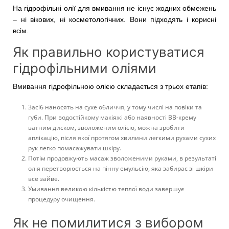
На гідрофільні олії для вмивання не існує жодних обмежень
– ні вікових, ні косметологічних. Вони підходять і корисні
всім.
Як правильно користуватися
гідрофільними оліями
Вмивання гідрофільною олією складається з трьох етапів:
Засіб наносять на сухе обличчя, у тому числі на повіки та
губи. При водостійкому макіяжі або наявності ВВ-крему
ватним диском, зволоженим олією, можна зробити
аплікацію, після якої протягом хвилини легкими рухами сухих
рук легко помасажувати шкіру.
Потім продовжують масаж зволоженими руками, в результаті
олія перетворюється на пінну емульсію, яка забирає зі шкіри
все зайве.
Умивання великою кількістю теплої води завершує
процедуру очищення.
Як не помилитися з вибором