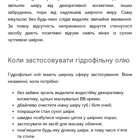
звільняє шкіру від декоративної косметики, інших
забруднень, пори від надлишків шкірного жиру. Саму
емульсію без будь-яких слідів видаляє звичайне вмивання.
За повну відсутність неприємного відчуття стягнутості
засобу дають позитивні відгуки навіть жінки із сухою
чутливою шкірою.
Коли застосовувати гідрофільну олію
Гідрофільні олії мають широку сферу застосування. Вони
незамінні, коли потрібно:
без зайвих зусиль видалити водостійку декоративну
косметику, щільні маскувальні ВВ-креми;
дбайливо очистити ніжну шкіру губ і біля очей;
покращити стан сухої шкіри;
швидко позбутися чорних цяток у шкірних порах;
застосувати як засіб для масажу обличчя;
пом'якшити будь-яку ділянку шкіри, в тому числі п'яти
та стопи.