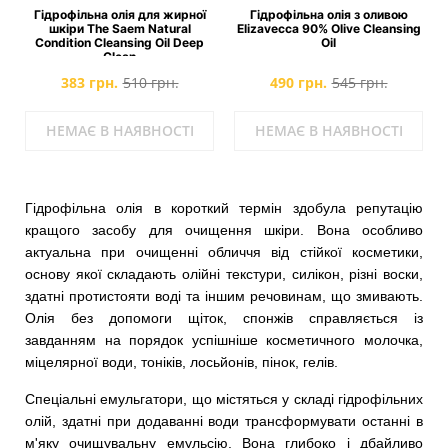
Гідрофільна олія для жирної
Гідрофільна олія з оливою
шкіри The Saem Natural
Elizavecca 90% Olive Cleansing
Condition Cleansing Oil Deep
Oil
Clean
383 грн.
510 грн.
490 грн.
545 грн.
НЕМАЄ В НАЯВНОСТІ
НЕМАЄ В НАЯВНОСТІ
Гідрофільна олія в короткий термін здобула репутацію
кращого засобу для очищення шкіри. Вона особливо
актуальна при очищенні обличчя від стійкої косметики,
основу якої складають олійні текстури, силікон, різні воски,
здатні протистояти воді та іншим речовинам, що змивають.
Олія без допомоги щіток, спонжів справляється із
завданням на порядок успішніше косметичного молочка,
міцелярної води, тоніків, лосьйонів, пінок, гелів.
Спеціальні емульгатори, що містяться у складі гідрофільних
олій, здатні при додаванні води трансформувати останні в
м'яку очищувальну емульсію. Вона глибоко і дбайливо