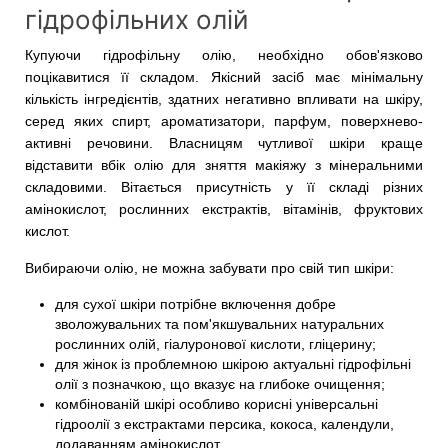
гідрофільних олій
Купуючи гідрофільну олію, необхідно обов'язково
поцікавитися її складом. Якісний засіб має мінімальну
кількість інгредієнтів, здатних негативно впливати на шкіру,
серед яких спирт, ароматизатори, парфум, поверхнево-
активні речовини. Власницям чутливої ​​шкіри краще
відставити вбік олію для зняття макіяжу з мінеральними
складовими. Вітається присутність у її складі різних
амінокислот, рослинних екстрактів, вітамінів, фруктових
кислот.
Вибираючи олію, не можна забувати про свій тип шкіри:
для сухої шкіри потрібне включення добре
зволожувальних та пом'якшувальних натуральних
рослинних олій, гіалуронової кислоти, гліцерину;
для жінок із проблемною шкірою актуальні гідрофільні
олії з позначкою, що вказує на глибоке очищення;
комбінованій шкірі особливо корисні універсальні
гідроолії з екстрактами персика, кокоса, календули,
додаванням амінокислот.