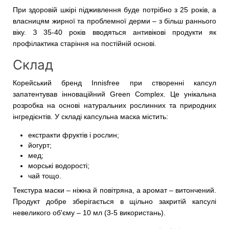
При здоровій шкірі підживлення буде потрібно з 25 років, а
власницям жирної та проблемної дерми – з більш раннього
віку. З 35-40 років вводяться антивікові продукти як
профілактика старіння на постійній основі.
Склад
Корейський бренд Innisfree при створенні капсул
запатентував інноваційний Green Complex. Це унікальна
розробка на основі натуральних рослинних та природних
інгредієнтів. У складі капсульна маска містить:
екстракти фруктів і рослин;
йогурт;
мед;
морські водорості;
чай тощо.
Текстура маски – ніжна й повітряна, а аромат – витончений.
Продукт добре зберігається в щільно закритій капсулі
невеликого об'єму – 10 мл (3-5 використань).