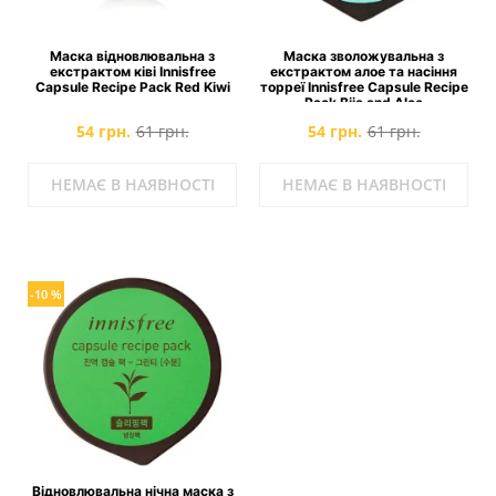
Маска відновлювальна з
Маска зволожувальна з
екстрактом ківі Innisfree
екстрактом алое та насіння
Capsule Recipe Pack Red Kiwi
торреї Innisfree Capsule Recipe
Pack Bija and Aloe
54 грн.
61 грн.
54 грн.
61 грн.
НЕМАЄ В НАЯВНОСТІ
НЕМАЄ В НАЯВНОСТІ
-10 %
Відновлювальна нічна маска з