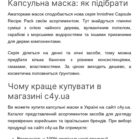
Капсульна маска: як підібрати
Аматоркам масок сподобається нова серія Innisfree Capsule
Recipe Pack своїм асортиментом. Тут знайдуться глиняні
суміші з олією чайного дерева, вулканічним попелом,
скрабові з морськими водоростями та іншими приємними
для дерми компонентами.
Серія ділиться на денні та нічні засоби, тому можна
придбати кілька баночок з різними консистенціями,
смаками, властивостями. За ціною виходить дешево, а
косметичка поповниться ґрунтовно.
Чому краще купувати в
магазині c4y.ua
Ви можете купити капсульні маски в Україні на сайті c4y.ua.
Каталог представлений асортиментом засобів для догляду
перевірених корейських та ізраїльських брендів. При виборі
продукції на сайті c4y.ua Ви отримуєте:
Впевненість у 100% оригінальності продукції.