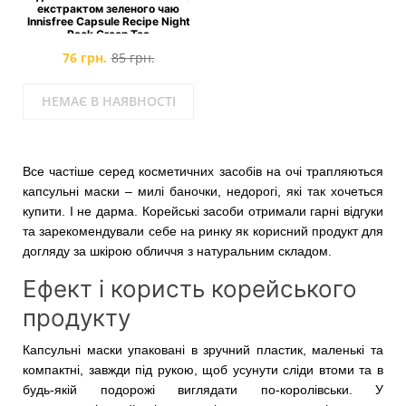
екстрактом зеленого чаю
Innisfree Capsule Recipe Night
Pack Green Tea
76 грн.
85 грн.
НЕМАЄ В НАЯВНОСТІ
Все частіше серед косметичних засобів на очі трапляються
капсульні маски – милі баночки, недорогі, які так хочеться
купити. І не дарма. Корейські засоби отримали гарні відгуки
та зарекомендували себе на ринку як корисний продукт для
догляду за шкірою обличчя з натуральним складом.
Ефект і користь корейського
продукту
Капсульні маски упаковані в зручний пластик, маленькі та
компактні, завжди під рукою, щоб усунути сліди втоми та в
будь-якій подорожі виглядати по-королівськи. У