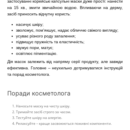
застосуванні корейські капсульні маски дуже прості: нанести
на 15 хв., змити звичайною водою. Впливаючи на дерму,
засіб приносить відчутну користь:
насичує шкіру;
зволожує, пом'якшує, надає обличчю свіжого вигляду;
усуває різного роду запалення;
підвищує пружність та еластичність;
звужує пори, матує;
освітлює пігментацію.
Дія масок залежить від напряму серії продукту, але завжди
ефективна. Головне – неухильно дотримуватися інструкцій
та порад косметолога.
Поради косметолога
Наносьте маску на чисту шкіру.
Тримайте засіб строго за часом.
Тестуйте шкіру на алергію.
Релаксуйте – краще засвоюються поживні компоненти.