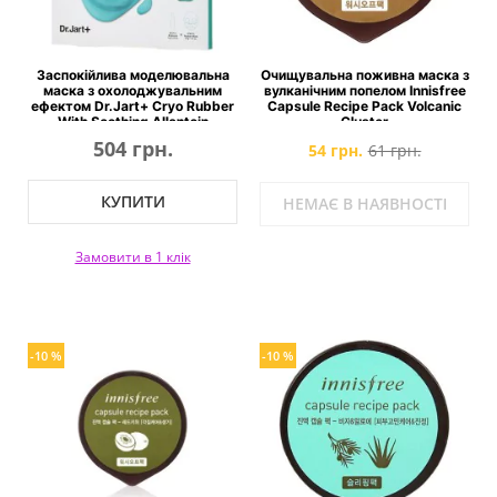
Заспокійлива моделювальна
Очищувальна поживна маска з
маска з охолоджувальним
вулканічним попелом Innisfree
ефектом Dr.Jart+ Cryo Rubber
Capsule Recipe Pack Volcanic
With Soothing Allantoin
Cluster
504 грн.
54 грн.
61 грн.
КУПИТИ
НЕМАЄ В НАЯВНОСТІ
Замовити в 1 клік
-10 %
-10 %