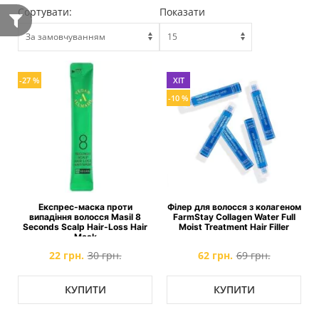
Сортувати:
Показати
-27 %
ХІТ
-10 %
Експрес-маска проти
Філер для волосся з колагеном
випадіння волосся Masil 8
FarmStay Collagen Water Full
Seconds Scalp Hair-Loss Hair
Moist Treatment Hair Filler
Mask
22 грн.
30 грн.
62 грн.
69 грн.
КУПИТИ
КУПИТИ