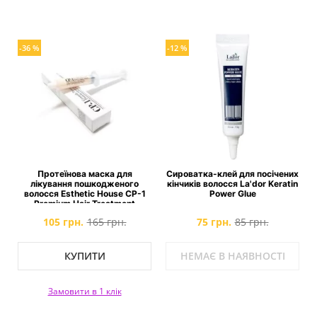
-36 %
-12 %
Протеїнова маска для
Сироватка-клей для посічених
лікування пошкодженого
кінчиків волосся La'dor Keratin
волосся Esthetic House CP-1
Power Glue
Premium Hair Treatment
105 грн.
165 грн.
75 грн.
85 грн.
КУПИТИ
НЕМАЄ В НАЯВНОСТІ
Замовити в 1 клік