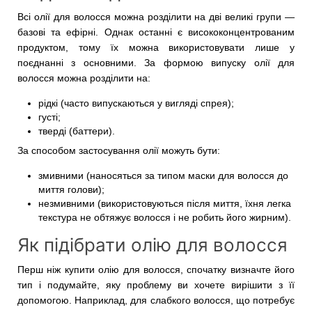
Всі олії для волосся можна розділити на дві великі групи —
базові та ефірні. Однак останні є висококонцентрованим
продуктом, тому їх можна використовувати лише у
поєднанні з основними. За формою випуску олії для
волосся можна розділити на:
рідкі (часто випускаються у вигляді спрея);
густі;
тверді (баттери).
За способом застосування олії можуть бути:
змивними (наносяться за типом маски для волосся до
миття голови);
незмивними (використовуються після миття, їхня легка
текстура не обтяжує волосся і не робить його жирним).
Як підібрати олію для волосся
Перш ніж купити олію для волосся, спочатку визначте його
тип і подумайте, яку проблему ви хочете вирішити з її
допомогою. Наприклад, для слабкого волосся, що потребує