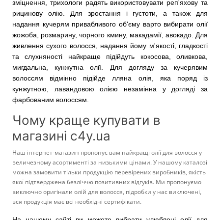
зміцнення, трихологи радять використовувати реп'яхову та
рицинову олію. Для зростання і густоти, а також для
надання кучерям привабливого об'єму варто вибирати олії
жожоба, розмарину, чорного кмину, макадамії, авокадо. Для
живлення сухого волосся, надання йому м'якості, гладкості
та слухняності найкраще підійдуть кокосова, оливкова,
мигдальна, кунжутна олії. Для догляду за кучерявим
волоссям відмінно підійде лляна олія, яка поряд із
кунжутною, лавандовою олією незамінна у догляді за
фарбованим волоссям.
Чому краще купувати в
магазині c4y.ua
Наш інтернет-магазин пропонує вам найкращі олії для волосся у
величезному асортименті за низькими цінами. У нашому каталозі
можна замовити тільки продукцію перевірених виробників, якість
якої підтверджена безліччю позитивних відгуків. Ми пропонуємо
виключно оригінали олій для волосся, підробки у нас виключені,
вся продукція має всі необхідні сертифікати.
На нашому сайті ви можете вибрати улюблені олії для