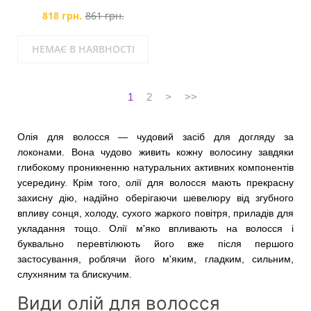
818 грн.
861 грн.
НЕМАЄ В НАЯВНОСТІ
1
2
>
>>
Олія для волосся — чудовий засіб для догляду за
локонами. Вона чудово живить кожну волосину завдяки
глибокому проникненню натуральних активних компонентів
усередину. Крім того, олії для волосся мають прекрасну
захисну дію, надійно оберігаючи шевелюру від згубного
впливу сонця, холоду, сухого жаркого повітря, приладів для
укладання тощо. Олії м'яко впливають на волосся і
буквально перевтілюють його вже після першого
застосування, роблячи його м'яким, гладким, сильним,
слухняним та блискучим.
Види олій для волосся