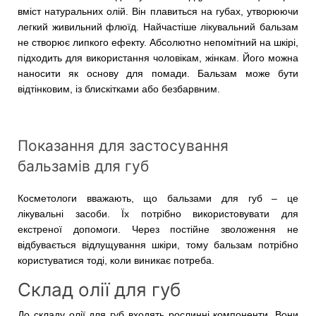
вміст натуральних олій. Він плавиться на губах, утворюючи
легкий живильний флюїд. Найчастіше лікувальний бальзам
не створює липкого ефекту. Абсолютно непомітний на шкірі,
підходить для використання чоловікам, жінкам. Його можна
наносити як основу для помади. Бальзам може бути
відтінковим, із блискітками або безбарвним.
Показання для застосування
бальзамів для губ
Косметологи вважають, що бальзами для губ – це
лікувальні засоби. Їх потрібно використовувати для
екстреної допомоги. Через постійне зволоження не
відбувається відлущування шкіри, тому бальзам потрібно
користуватися тоді, коли виникає потреба.
Склад олії для губ
До складу олії для губ входять рослинні компоненти. Вони