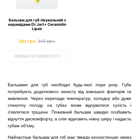
Бальзам для губ лікувальний з
керамідами Dr.Jart+ Ceramidin
Lipair
284 грн.
315 грн.
НЕМАЄ В НАЯВНОСТІ
Бальзами для губ необхідні будь-якої пори року. Губи
потребують додаткового захисту від зовнішніх факторів та
живлення. Через перепади температур, холодну або дуже
спекотну погоду на губах може відчуватися сухість і
з'являтися тріщини. Поживний бальзам швидко позбавить
відчуття дискомфорту, а олія відновить ніжну шкіру і надасть
губам об'єму.
Найчастіше бальзам для губ має тверду консистенцію через