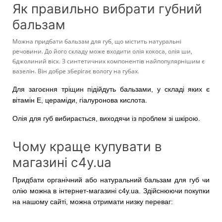
Як правильно вибрати губний
бальзам
Можна придбати бальзам для губ, що містить натуральні
речовини. До його складу може входити олія кокоса, олія ши,
бджолиний віск. З синтетичних компонентів найпопулярнішим є
вазелін. Він добре зберігає вологу на губах.
Для загоєння тріщин підійдуть бальзами, у складі яких є
вітамін Е, цераміди, гіалуронова кислота.
Олія для губ вибирається, виходячи із проблем зі шкірою.
Чому краще купувати в
магазині с4у.ua
Придбати органічний або натуральний бальзам для губ чи
олію можна в інтернет-магазині с4у.ua. Здійснюючи покупки
на нашому сайті, можна отримати низку переваг: