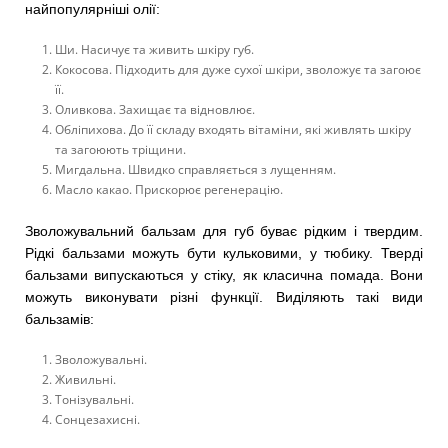
найпопулярніші олії:
Ши. Насичує та живить шкіру губ.
Кокосова. Підходить для дуже сухої шкіри, зволожує та загоює
її.
Оливкова. Захищає та відновлює.
Обліпихова. До її складу входять вітаміни, які живлять шкіру
та загоюють тріщини.
Мигдальна. Швидко справляється з лущенням.
Масло какао. Прискорює регенерацію.
Зволожувальний бальзам для губ буває рідким і твердим.
Рідкі бальзами можуть бути кульковими, у тюбику. Тверді
бальзами випускаються у стіку, як класична помада. Вони
можуть виконувати різні функції. Виділяють такі види
бальзамів:
Зволожувальні.
Живильні.
Тонізувальні.
Сонцезахисні.