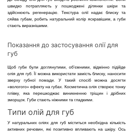
швидко потрапляють у пошкоджені ділянки шкіри та
здійснюють регенерацію. Текстура олії надає блиску та
сяйва губам, робить натуральний колір яскравішим, а губи
стають виразнішими.
Показання до застосування олії для
губ
Щоб губи були доглянутими, об'ємними, відмінно підійде
олія для губ. Її можна використати замість блиску, наносити
зверху губної помади. У такий спосіб можна досягти
«вологого» ефекту на губах. Косметична олія створює тонку
плівку, яка перешкоджає виникненню тріщин і дрібних
зморщок. Губи стають ніжними та гладкими.
Типи олій для губ
У натуральних оліях для губ міститься необхідна кількість
активних речовин, які позитивно впливають на шкіру. Ось