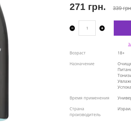
271 грн.
339 грн
З
Возраст
18+
Назначение
Очищ
Питан
Тониз
Увлаж
Успок
Время применения
Униве
Страна
Израи
производитель