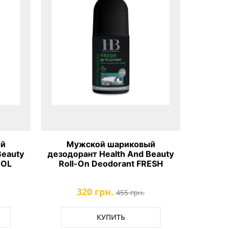
ый
Мужской шариковый
Шампу
Beauty
дезодорант Health And Beauty
муж
OOL
Roll-On Deodorant FRESH
ар
пант
Shower 
320 грн.
455 грн.
КУПИТЬ