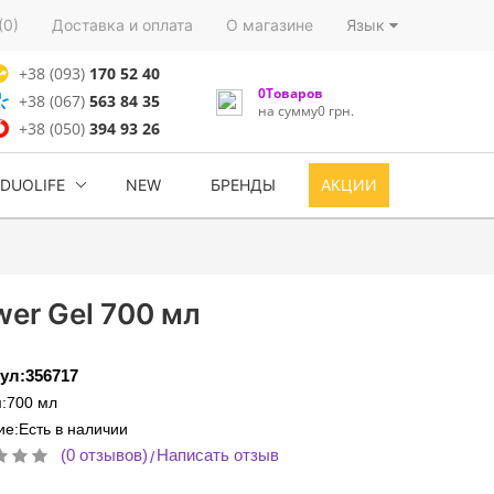
(0)
Доставка и оплата
О магазине
Язык
+38 (093)
170 52 40
0Товаров
+38 (067)
563 84 35
на сумму0 грн.
+38 (050)
394 93 26
DUOLIFE
NEW
БРЕНДЫ
АКЦИИ
wer Gel 700 мл
ул:356717
:700 мл
е:Есть в наличии
(0 отзывов)
Написать отзыв
/