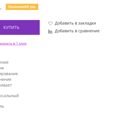
Экономия68 грн.
.
Добавить в закладки
КУПИТЬ
Добавить в сравнение
аказать в 1 клик
ение
ие
ирование
нение
аивает
рсальный
ль