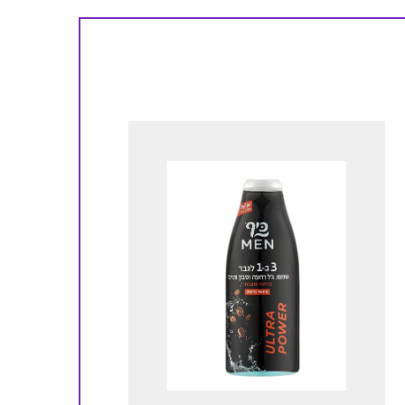
!
ора