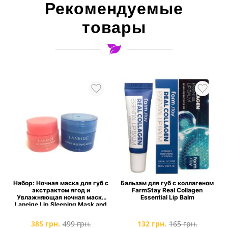
Рекомендуемые
товары
Набор: Ночная маска для губ с
Бальзам для губ с коллагеном
экстрактом ягод и
FarmStay Real Collagen
Увлажняющая ночная маска
Essential Lip Balm
Laneige Lip Sleeping Mask and
Water Sleeping Mask
385 грн.
499 грн.
132 грн.
165 грн.