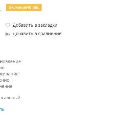
Экономия40 грн.
.
Добавить в закладки
Добавить в сравнение
ановление
ие
аживание
ение
нение
рсальный
ль