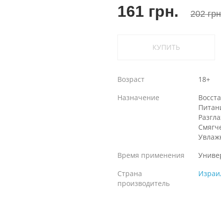
161 грн.
202 грн
КУПИТЬ
Возраст
18+
Назначение
Восст
Питан
Разгл
Смягч
Увлаж
Время применения
Униве
Страна
Израи
производитель