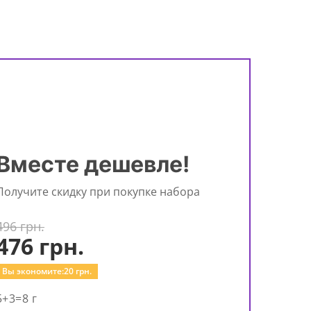
Вместе дешевле!
Получите скидку при покупке набора
496 грн.
476
грн.
Вы экономите:
20
грн.
5+3=8 г