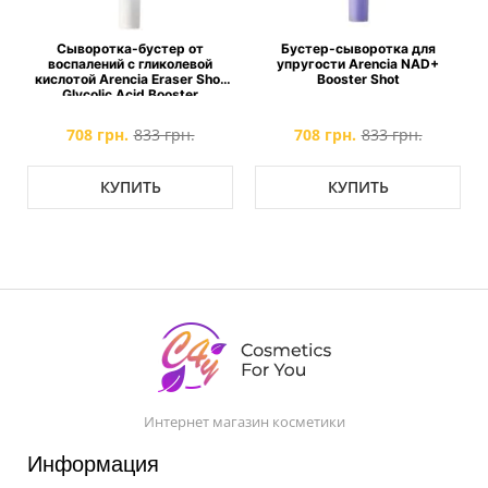
н
Сыворотка-бустер от
Бустер-сыворотка для
воспалений с гликолевой
упругости Arencia NAD+
кислотой Arencia Eraser Shot
Booster Shot
Glycolic Acid Booster
708 грн.
833 грн.
708 грн.
833 грн.
КУПИТЬ
КУПИТЬ
Интернет магазин косметики
Информация